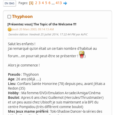
2
3
4
5
6
...
413
Pages
1
EN BAS
Thyphoon
[Présentez vous] The Topic of the Welcome !!!!
Jeudi 20 Mars 2003, 09:14:13 AM
Dernière édition
: Vendredi 25 Juillet 2014, 17:22:44 PM par AsPiC
Salut les enfants !
j'ai remarqué qu'on était un certain nombre d'habitué au
forum...on pourrait peut-être se présenter !
)
Alors je commence !
Pseudo
: Thyphoon
Age
: 26 ans (déjà ....)
Lieu
: Conflans Sainte Honorine (78) depuis peu, avant j'étais a
Redon (35)
Hobby
: Ma femme/DVD/Emulation Arcade/Amiga/Cinéma
Boulot
: Apres 6 ans chez Guillemot (Hercules/Thrustmaster)
et un peu aussi chez Ubisoft je suis maintenant a la BPI du
centre Pompidou (très différent comme boulot)
Mes Jeux mame préféré
: Toki-Shadow Dancer-la séries des