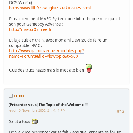
DOS/Win 9x) :
http://www.lifl.fr/~saugis/ZikTek/LoOPS.html
Plus recemment MASO System, une bibliotheque musique et
son pour Gameboy Advance :
http://maso.r0x.free.fr
Et la je suis en train, avec mon ami DevPsx, de faire un
compatible I-PAC :
http://www.gamoover.net/modules.php?
name=Forums&file=viewtopic&t=500
Que des trucs nazes mais je m'eclate bien
nico
[Présentez vous] The Topic of the Welcome !!!!
Jeudi 13 Novembre 2003, 21:44:11 PM
#13
Salut a tous
Bon je v me presenter car sa fait 2 ans que j'arpente se forum