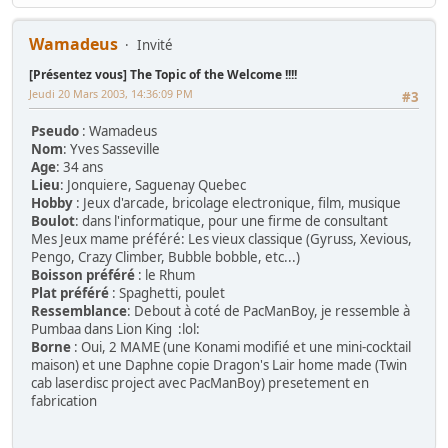
Wamadeus
Invité
[Présentez vous] The Topic of the Welcome !!!!
Jeudi 20 Mars 2003, 14:36:09 PM
#3
Pseudo
: Wamadeus
Nom
: Yves Sasseville
Age
: 34 ans
Lieu
: Jonquiere, Saguenay Quebec
Hobby
: Jeux d'arcade, bricolage electronique, film, musique
Boulot
: dans l'informatique, pour une firme de consultant
Mes Jeux mame préféré: Les vieux classique (Gyruss, Xevious,
Pengo, Crazy Climber, Bubble bobble, etc...)
Boisson préféré
: le Rhum
Plat préféré
: Spaghetti, poulet
Ressemblance
: Debout à coté de PacManBoy, je ressemble à
Pumbaa dans Lion King :lol:
Borne
: Oui, 2 MAME (une Konami modifié et une mini-cocktail
maison) et une Daphne copie Dragon's Lair home made (Twin
cab laserdisc project avec PacManBoy) presetement en
fabrication