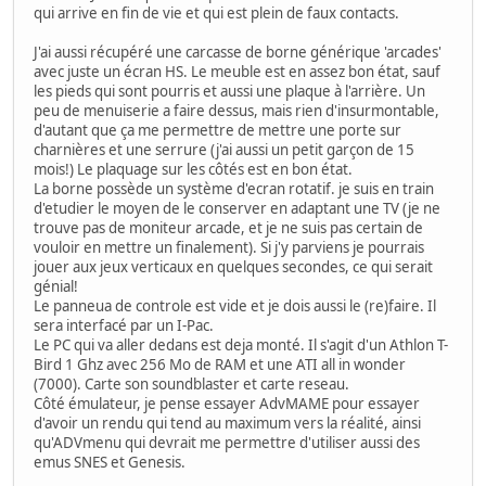
qui arrive en fin de vie et qui est plein de faux contacts.
J'ai aussi récupéré une carcasse de borne générique 'arcades'
avec juste un écran HS. Le meuble est en assez bon état, sauf
les pieds qui sont pourris et aussi une plaque à l'arrière. Un
peu de menuiserie a faire dessus, mais rien d'insurmontable,
d'autant que ça me permettre de mettre une porte sur
charnières et une serrure (j'ai aussi un petit garçon de 15
mois!) Le plaquage sur les côtés est en bon état.
La borne possède un système d'ecran rotatif. je suis en train
d'etudier le moyen de le conserver en adaptant une TV (je ne
trouve pas de moniteur arcade, et je ne suis pas certain de
vouloir en mettre un finalement). Si j'y parviens je pourrais
jouer aux jeux verticaux en quelques secondes, ce qui serait
génial!
Le panneua de controle est vide et je dois aussi le (re)faire. Il
sera interfacé par un I-Pac.
Le PC qui va aller dedans est deja monté. Il s'agit d'un Athlon T-
Bird 1 Ghz avec 256 Mo de RAM et une ATI all in wonder
(7000). Carte son soundblaster et carte reseau.
Côté émulateur, je pense essayer AdvMAME pour essayer
d'avoir un rendu qui tend au maximum vers la réalité, ainsi
qu'ADVmenu qui devrait me permettre d'utiliser aussi des
emus SNES et Genesis.