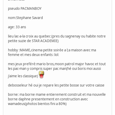
pseudo PACMANBOY
nom:Stephane Savard
age: 33 ans
lieu lac-a-la croix au quebec (pres du sagnenay ou habite notre
petite suzie de STAR ACADEMIE)
hobby :MAME,cinema petite soirée a l;a maison avec ma
femme et mes deux enfants :lol:
mes jeux preféré:mario bros,moon patrol major havoc et tout
les pac-man y compris super pac man(hé oui boris moi aussi
j'aime les classique)
debosseleur hé oui je repare les petite bosse sur votre caisse
borne: ma borne mame entierement construit et ma nouvelle
borne daphne presentement en construction avec
wamadeus(photos bientos fini a 80%)