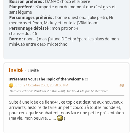
Boisson préférés
: DANAO choco et la bière
Plat préféré
: N'importe quoi du moment que c'est gras et
sans légume
Personnages préférés
: bonne question... Julie pietri, Eli
medeiros et Poop, Mickey et toute la JVRM team...
Personnage détésté
: mon patron ;-)
chausse du : 46
Borne
: noon :-( mais j'ai une DC et prépare les plans de mon
mini-Cab entre deux mix techno
Invité
Invité
[Présentez vous] The Topic of the Welcome !!!!
Lundi 27 Octobre 2003, 23:58:00 PM
#8
Dernière édition
: Vendredi 23 Mai 2008, 10:39:04 AM par Misteriddler
Suite à une idée de fiend41, ce topic est destiné aux nouveaux
arrivants, histoire de faire un petit coucou à tout le monde et,
pour ceux qui le souhaitent, nous faire une petite présentation
(ma vie, mon oeuvre, ......
)