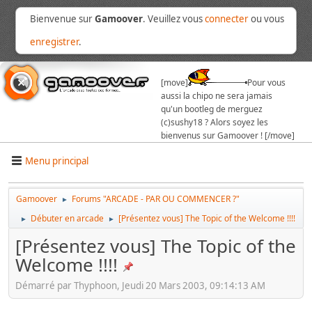
Bienvenue sur
Gamoover
. Veuillez vous
connecter
ou vous
enregistrer
.
[move]
Pour vous
aussi la chipo ne sera jamais
qu'un bootleg de merguez
(c)sushy18 ? Alors soyez les
bienvenus sur Gamoover ! [/move]
Menu principal
Gamoover
Forums "ARCADE - PAR OU COMMENCER ?"
►
Débuter en arcade
[Présentez vous] The Topic of the Welcome !!!!
►
►
[Présentez vous] The Topic of the
Welcome !!!!
Démarré par Thyphoon, Jeudi 20 Mars 2003, 09:14:13 AM