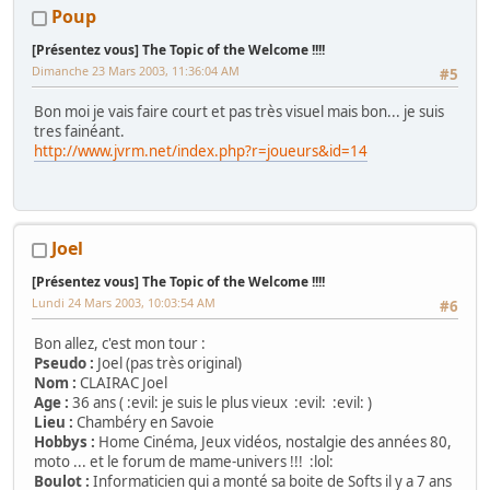
Poup
[Présentez vous] The Topic of the Welcome !!!!
Dimanche 23 Mars 2003, 11:36:04 AM
#5
Bon moi je vais faire court et pas très visuel mais bon... je suis
tres fainéant.
http://www.jvrm.net/index.php?r=joueurs&id=14
Joel
[Présentez vous] The Topic of the Welcome !!!!
Lundi 24 Mars 2003, 10:03:54 AM
#6
Bon allez, c'est mon tour :
Pseudo :
Joel (pas très original)
Nom :
CLAIRAC Joel
Age :
36 ans ( :evil: je suis le plus vieux :evil: :evil: )
Lieu :
Chambéry en Savoie
Hobbys :
Home Cinéma, Jeux vidéos, nostalgie des années 80,
moto ... et le forum de mame-univers !!! :lol:
Boulot :
Informaticien qui a monté sa boite de Softs il y a 7 ans