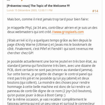
[Présentez vous] The Topic of the Welcome !!!!
Lundi 15 Décembre 2003, 12:00:11 PM
#14
Mais bon, comme il n'est jamais trop tard pour bien faire:
Je m'appelle Phyl, j'ai 34 ans, contrôleur aérien et je suis un des
deux webmasters qui ont créé
//www.grospixels.com
J'étais arrivé ici il y a quelques temps grâce au lien depuis la
page d'Andy Warne (Ultimarc) et j'avais mis le bookmark de
côté. Finalement, c'est Pifef et Fiend41 qui sont revenus me
chercher chez GP!
Je possède actuellement une borne Jeutel en très bon état, au
standard Jamma qui fonctionne très bien, avec une dizaine de
PCB, dont certains ne sont pas (encore au standard Jamma).
Sur cette borne, je projette de changer le control panel qui
n'est pas très joli et ne possède qu'un joy (abimé) et deux
boutons (qui collent). La moindre des choses pour rendre
hommage à cette belle machine est donc de lui rendre un
panneau de contrôle digne de ce nom (2 joy+2x3 boutons),
qu'on puisse jouer à deux à Boot Camp :)
Par la même occasion, je vais recabler complètement le
faisceau Jamma qui est un peu vieux et surtout le connecteur