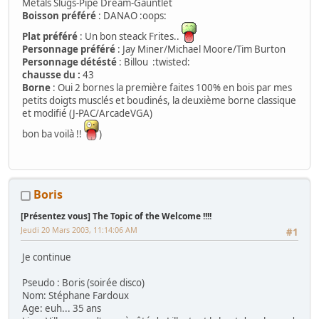
Métals Slugs-Pipe Dream-Gauntlet
Boisson préféré
: DANAO :oops:
Plat préféré
: Un bon steack Frites..
Personnage préféré
: Jay Miner/Michael Moore/Tim Burton
Personnage détésté
: Billou :twisted:
chausse du :
43
Borne
: Oui 2 bornes la première faites 100% en bois par mes
petits doigts musclés et boudinés, la deuxième borne classique
et modifié (J-PAC/ArcadeVGA)
bon ba voilà !!
)
Boris
[Présentez vous] The Topic of the Welcome !!!!
Jeudi 20 Mars 2003, 11:14:06 AM
#1
Je continue
Pseudo : Boris (soirée disco)
Nom: Stéphane Fardoux
Age: euh... 35 ans