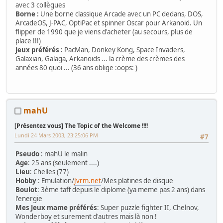
avec 3 collègues
Borne :
Une borne classique Arcade avec un PC dedans, DOS,
ArcadeOS, J-PAC, OptiPac et spinner Oscar pour Arkanoid. Un
flipper de 1990 que je viens d'acheter (au secours, plus de
place !!!)
Jeux préférés :
PacMan, Donkey Kong, Space Invaders,
Galaxian, Galaga, Arkanoids ... la crème des crèmes des
années 80 quoi ... (36 ans oblige :oops: )
mahU
[Présentez vous] The Topic of the Welcome !!!!
Lundi 24 Mars 2003, 23:25:06 PM
#7
Pseudo
: mahU le malin
Age
: 25 ans (seulement ....)
Lieu
: Chelles (77)
Hobby
: Emulation/
Jvrm.net
/Mes platines de disque
Boulot
: 3ème taff depuis le diplome (ya meme pas 2 ans) dans
l'energie
Mes Jeux mame préférés
: Super puzzle fighter II, Chelnov,
Wonderboy et surement d'autres mais là non !