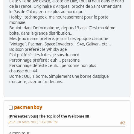
Lieu: Villeneuve d'ascq, à côté de Lille, tout la haut dans le nord
de la France. Originaire d'Arques, proche de Saint Omer dans
le Pas de Calais, encore plus au nord quoi
Hobby : technogeek, malheureusement pour le porte
monnaie
Boulot: dans l'informatique, depuis 13 ans. C'est ma 4ème
boite, dans la grande distribution...
Mes Jeux mame préféré: je suis trés époque classique
"vintage". Pacman, Space Invaders, 194x, Galivan, etc...
Boisson préféré : le Whisky agé
Plat préféré : les frites, je suis du nord
Personnage préféré : euh... personne
Personnage détésté : euh... personne non plus
chausse du : 44
Borne : Oui, 1 borne. Simplement une borne classique
existante, avec un pc dedans.
pacmanboy
[Présentez vous] The Topic of the Welcome !!!!
Jeudi 20 Mars 2003, 13:26:06 PM
#2
a mon tour