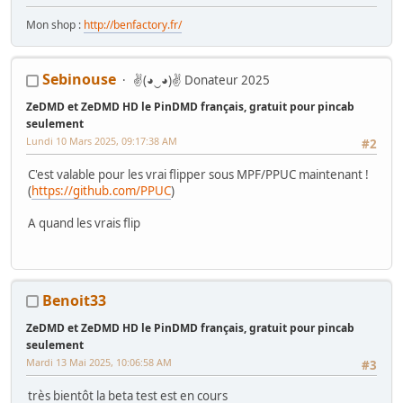
Mon shop :
http://benfactory.fr/
Sebinouse
✌(◕‿◕)✌ Donateur 2025
ZeDMD et ZeDMD HD le PinDMD français, gratuit pour pincab
seulement
Lundi 10 Mars 2025, 09:17:38 AM
#2
C'est valable pour les vrai flipper sous MPF/PPUC maintenant !
(
https://github.com/PPUC
)
A quand les vrais flip
Benoit33
ZeDMD et ZeDMD HD le PinDMD français, gratuit pour pincab
seulement
Mardi 13 Mai 2025, 10:06:58 AM
#3
très bientôt la beta test est en cours