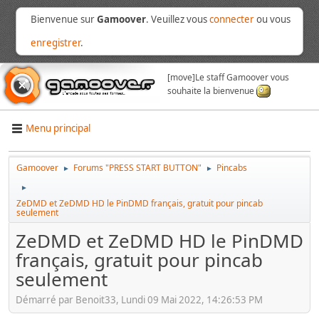
Bienvenue sur
Gamoover
. Veuillez vous
connecter
ou vous
enregistrer
.
[move]
Le staff Gamoover vous
souhaite la bienvenue
Menu principal
Gamoover
Forums "PRESS START BUTTON"
Pincabs
►
►
►
ZeDMD et ZeDMD HD le PinDMD français, gratuit pour pincab
seulement
ZeDMD et ZeDMD HD le PinDMD
français, gratuit pour pincab
seulement
Démarré par Benoit33, Lundi 09 Mai 2022, 14:26:53 PM