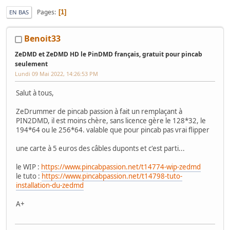
Pages
1
EN BAS
Benoit33
ZeDMD et ZeDMD HD le PinDMD français, gratuit pour pincab
seulement
Lundi 09 Mai 2022, 14:26:53 PM
Salut à tous,
ZeDrummer de pincab passion à fait un remplaçant à
PIN2DMD, il est moins chère, sans licence gère le 128*32, le
194*64 ou le 256*64. valable que pour pincab pas vrai flipper
une carte à 5 euros des câbles duponts et c'est parti...
le WIP :
https://www.pincabpassion.net/t14774-wip-zedmd
le tuto :
https://www.pincabpassion.net/t14798-tuto-
installation-du-zedmd
A+