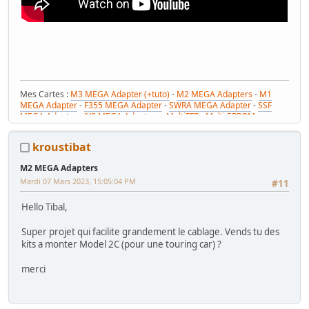
Mes Cartes :
M3 MEGA Adapter (+tuto)
-
M2 MEGA Adapters
-
M1
MEGA Adapter
-
F355 MEGA Adapter
-
SWRA MEGA Adapter
-
SSF
MEGA Adapter
-
JVS MEGA Adapters
-
MultiFFB : Multi EPROM pour
Driveboard SEGA
-
M2toM3
-
Coin Tower Mini
-
VR Button Panel
Mes Tutos :
Réparer Driveboard M3
-
Klingon / Monnayeur C220
-
kroustibat
RaceCab Multi sur Initial D
-
Daytona 2 & Sega Rally 2 sur cab Scud
Race (NA)
M2 MEGA Adapters
Mes WIP :
Fast & Furious Super Bikes
-
Daytona USA 2 Twin
-
Time
Mardi 07 Mars 2023, 15:05:04 PM
Crisis 4 DX
-
Pole Position Upright
#11
Hello Tibal,
Super projet qui facilite grandement le cablage. Vends tu des
kits a monter Model 2C (pour une touring car) ?
merci