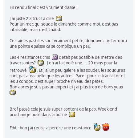
En rendu final c est vraiment classe !
J ai juste 2 3 trucs a dire
Pour un mec qui soude le dimanche comme moi, c est pas
infaisable, mais c est chaud.
Certaines pastilles sont vraiment petite, donc avec un fer qui a
une pointe epaisse ca se complique un peu.
Les 4 resistances cms
c etait pas possible de mettre des
traversantes?
. J en ai fait volé une.... 20 mins pour la
retrouvé
. Et j ai un peu galere a les souder, les soudures
sont pas aussi belle que les autres. Pareil pour le transistor et
les 3 condos, c est super proche niveau des pates.
Bon apres je suis pas un expert et j ai plus trop de bons yeux
Bref passé cela je suis super content de la pcb. Week end
prochain je pose dans la borne
Edit : bon j ai reussi a perdre une resistance