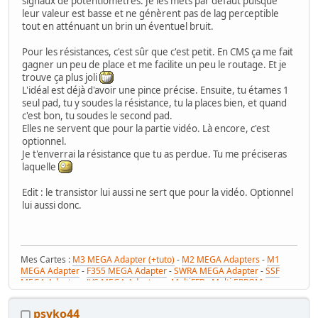
signaux de potentiomètres. Je les mets par défaut puisque
leur valeur est basse et ne génèrent pas de lag perceptible
tout en atténuant un brin un éventuel bruit.
Pour les résistances, c'est sûr que c'est petit. En CMS ça me fait
gagner un peu de place et me facilite un peu le routage. Et je
trouve ça plus joli
L'idéal est déjà d'avoir une pince précise. Ensuite, tu étames 1
seul pad, tu y soudes la résistance, tu la places bien, et quand
c'est bon, tu soudes le second pad.
Elles ne servent que pour la partie vidéo. Là encore, c'est
optionnel.
Je t'enverrai la résistance que tu as perdue. Tu me préciseras
laquelle
Edit : le transistor lui aussi ne sert que pour la vidéo. Optionnel
lui aussi donc.
Mes Cartes :
M3 MEGA Adapter (+tuto)
-
M2 MEGA Adapters
-
M1
MEGA Adapter
-
F355 MEGA Adapter
-
SWRA MEGA Adapter
-
SSF
MEGA Adapter
-
JVS MEGA Adapters
-
MultiFFB : Multi EPROM pour
Driveboard SEGA
-
M2toM3
-
Coin Tower Mini
-
VR Button Panel
Mes Tutos :
Réparer Driveboard M3
-
Klingon / Monnayeur C220
-
psyko44
RaceCab Multi sur Initial D
-
Daytona 2 & Sega Rally 2 sur cab Scud