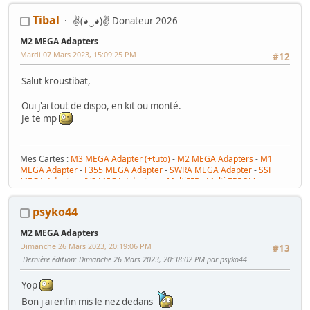
Tibal
✌(◕‿◕)✌ Donateur 2026
M2 MEGA Adapters
Mardi 07 Mars 2023, 15:09:25 PM
#12
Salut kroustibat,
Oui j'ai tout de dispo, en kit ou monté.
Je te mp
Mes Cartes :
M3 MEGA Adapter (+tuto)
-
M2 MEGA Adapters
-
M1
MEGA Adapter
-
F355 MEGA Adapter
-
SWRA MEGA Adapter
-
SSF
MEGA Adapter
-
JVS MEGA Adapters
-
MultiFFB : Multi EPROM pour
Driveboard SEGA
-
M2toM3
-
Coin Tower Mini
-
VR Button Panel
Mes Tutos :
Réparer Driveboard M3
-
Klingon / Monnayeur C220
-
psyko44
RaceCab Multi sur Initial D
-
Daytona 2 & Sega Rally 2 sur cab Scud
Race (NA)
M2 MEGA Adapters
Mes WIP :
Fast & Furious Super Bikes
-
Daytona USA 2 Twin
-
Time
Dimanche 26 Mars 2023, 20:19:06 PM
Crisis 4 DX
-
Pole Position Upright
#13
Dernière édition
: Dimanche 26 Mars 2023, 20:38:02 PM par psyko44
Yop
Bon j ai enfin mis le nez dedans