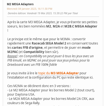
M2 MEGA Adapters
Mercredi 04 Janvier 2023, 16:11:30 PM
Dernière édition
: Vendredi 19 Mai 2023, 15:39:22 PM par Tibal
Après la carte M3 MEGA Adapter, je vous présente ses petites
soeurs, les bien nommées
M2
,
M2A
et
M2B.C MEGA Adapter
!
Le principe est le même que pour le M3MA : convertir
rapidement une
Racecab SEGA Model 2
en conservant toutes
les
cartes FFB d'origine
, et permettre de jouer en
mode
M2PAC
(et
Compatibility
bien sûr).
Rappel
: en Compatibility on peut jouer à tous les jeux avec un
FFB émulé, en M2PAC on peut jouer aux jeux prévus pour la
Driveboard avec un FFB 100% fidèle
Je vous invite à lire le
topic du
M3 MEGA Adapter
pour
l'installation et la configuration du PC qui reste identique ici.
Ces M2MA se déclinent donc en 3 versions :
- Le M2 MEGA Adapter pour les bornes Model 2 (tout court),
pour Daytona USA.
- Le M2A MEGA Adapter pour les bornes Model 2A CRX, aux
couleurs de Sega Rally.