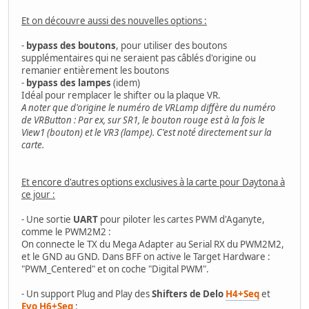
Et on découvre aussi des nouvelles options :
-
bypass des boutons
, pour utiliser des boutons
supplémentaires qui ne seraient pas câblés d'origine ou
remanier entièrement les boutons
-
bypass des lampes
(idem)
Idéal pour remplacer le shifter ou la plaque VR.
A noter que d'origine le numéro de VRLamp diffère du numéro
de VRButton : Par ex, sur SR1, le bouton rouge est à la fois le
View1 (bouton) et le VR3 (lampe). C'est noté directement sur la
carte.
Et encore d'autres options exclusives à la carte pour Daytona à
ce jour :
- Une sortie
UART
pour piloter les cartes PWM d'Aganyte,
comme le PWM2M2 :
On connecte le TX du Mega Adapter au Serial RX du PWM2M2,
et le GND au GND. Dans BFF on active le Target Hardware :
"PWM_Centered" et on coche "Digital PWM".
- Un support Plug and Play des
Shifters de Delo
H4+Seq
et
Evo H6+Seq
: