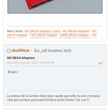
Mes Cartes :
M3 MEGA Adapter (+tuto)
-
M2 MEGA Adapters
-
M1
MEGA Adapter
-
F355 MEGA Adapter
-
SWRA MEGA Adapter
-
SSF
MEGA Adapter
-
JVS MEGA Adapters
-
MultiFFB : Multi EPROM pour
Driveboard SEGA
-
M2toM3
-
Coin Tower Mini
-
VR Button Panel
Mes Tutos :
Réparer Driveboard M3
-
Klingon / Monnayeur C220
-
skullface
✌(◕‿◕)✌ Donateur 2020
RaceCab Multi sur Initial D
-
Daytona 2 & Sega Rally 2 sur cab Scud
Race (NA)
M2 MEGA Adapters
Mes WIP :
Fast & Furious Super Bikes
-
Daytona USA 2 Twin
-
Time
Crisis 4 DX
-
Pole Position Upright
Mercredi 04 Janvier 2023, 18:04:36 PM
#1
Bravo !
La vitesse de la lumière étant plus rapide que celle du son c'est pour
cela que certains paraissent brillant avant d'avoir l'air con !!!