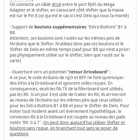
On connecte un câble
droit
entre le port RJ45 du Mega
Adapter et le shifter, en s'assurant côté shifter que la masse
est sur le Pin 8 (ce qui est le cas si c'est Delo qui vous l'a monté)
- Support de
boutons suppémentaires
"Extra Buttons" B1 à
B8.
Attention, ces boutons sont routés sur les mêmes pins de
l'Arduino que le Shifter. N'utilisez donc pas ces boutons et le
Shifter de Delo en même temps (sauf pour B8 qui n'est a priori
pas physiquement utilisé sur le shifter, bien que routé sur la
carte)
- Ouverture vers un potentiel
"retour Driveboard"
:
A ce jour, le code Arduino de njz3 et BFF ne font qu'envoyer
des infos à la Driveboard et ignorent celles reçues. En
conséquences, seuls les fils TX de la filterboard sont utilisés,
pas les RX. Si un jour il est utile de traiter les RX, ils arriveront
au niveau de l'Arduino sur les mêmes pins que ceux utilisés
pour les Extra Buttons B1 à B8 et pour le Shifter de Delo. Pour
éviter tout incident avant cet événement hypothétique, la
connexion RX à la Driveboard est coupée au niveau des pads
notés "RX: 0 à 7".
On peut donc aujourd'hui utiliser Shifter et
boutons sans risque, en branchant tout sans se poser de
questions