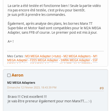
La carte a été testée et fonctionne bien ! Seule la partie vidéo
n'a pas encore été testée, c'est prévu pour bientôt.
Je suis prêt à prendre les commandes.
Également, après analyse des plans, les bornes Manx TT
Superbike et Motor Raid sont compatibles pour le M2A MEGA
Adapter, sans FFB of course. Le premier post est mis à jour.
A+ !
Mes Cartes :
M3 MEGA Adapter (+tuto)
-
M2 MEGA Adapters
-
M1
MEGA Adapter
-
F355 MEGA Adapter
-
SWRA MEGA Adapter
-
SSF
MEGA Adapter
-
JVS MEGA Adapters
-
MultiFFB : Multi EPROM pour
Driveboard SEGA
-
M2toM3
-
Coin Tower Mini
-
VR Button Panel
Mes Tutos :
Réparer Driveboard M3
-
Klingon / Monnayeur C220
-
Aeron
RaceCab Multi sur Initial D
-
Daytona 2 & Sega Rally 2 sur cab Scud
Race (NA)
M2 MEGA Adapters
Mes WIP :
Fast & Furious Super Bikes
-
Daytona USA 2 Twin
-
Time
Dimanche 12 Février 2023, 18:43:39 PM
Crisis 4 DX
-
Pole Position Upright
#9
Bravo !!! C'est excellent !!!
Je vais être preneur également pour mon ManxTT.... :-)