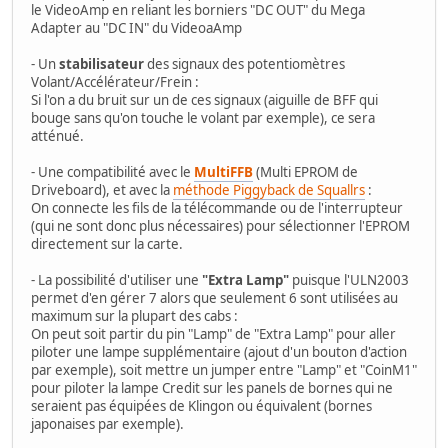
le VideoAmp en reliant les borniers "DC OUT" du Mega
Adapter au "DC IN" du VideoaAmp
- Un
stabilisateur
des signaux des potentiomètres
Volant/Accélérateur/Frein :
Si l'on a du bruit sur un de ces signaux (aiguille de BFF qui
bouge sans qu'on touche le volant par exemple), ce sera
atténué.
- Une compatibilité avec le
MultiFFB
(Multi EPROM de
Driveboard), et avec la
méthode Piggyback de Squallrs
:
On connecte les fils de la télécommande ou de l'interrupteur
(qui ne sont donc plus nécessaires) pour sélectionner l'EPROM
directement sur la carte.
- La possibilité d'utiliser une
"Extra Lamp"
puisque l'ULN2003
permet d'en gérer 7 alors que seulement 6 sont utilisées au
maximum sur la plupart des cabs :
On peut soit partir du pin "Lamp" de "Extra Lamp" pour aller
piloter une lampe supplémentaire (ajout d'un bouton d'action
par exemple), soit mettre un jumper entre "Lamp" et "CoinM1"
pour piloter la lampe Credit sur les panels de bornes qui ne
seraient pas équipées de Klingon ou équivalent (bornes
japonaises par exemple).