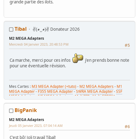
grande partie des ilots.
Tibal
✌(◕‿◕)✌ Donateur 2026
M2 MEGA Adapters
Mercredi 04 Janvier 2023, 20:48:53 PM
#5
Ca marche, merci pour ces infos
j'en prends bonne note
pour une éventuelle révision.
Mes Cartes :
M3 MEGA Adapter (+tuto)
-
M2 MEGA Adapters
-
M1
MEGA Adapter
-
F355 MEGA Adapter
-
SWRA MEGA Adapter
-
SSF
MEGA Adapter
-
JVS MEGA Adapters
-
MultiFFB : Multi EPROM pour
Driveboard SEGA
-
M2toM3
-
Coin Tower Mini
-
VR Button Panel
Mes Tutos :
Réparer Driveboard M3
-
Klingon / Monnayeur C220
-
BigPanik
RaceCab Multi sur Initial D
-
Daytona 2 & Sega Rally 2 sur cab Scud
Race (NA)
M2 MEGA Adapters
Mes WIP :
Fast & Furious Super Bikes
-
Daytona USA 2 Twin
-
Time
Jeudi 05 Janvier 2023, 07:04:14 AM
Crisis 4 DX
-
Pole Position Upright
#6
C'est bô! Joli travail Tibal!