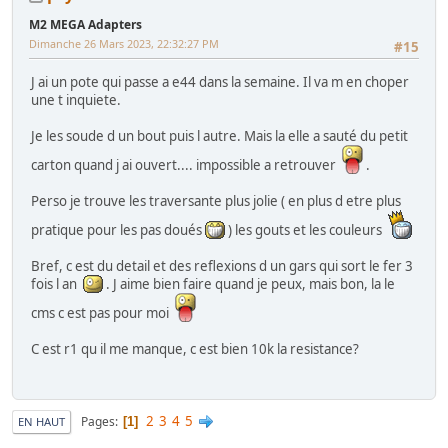
Race (NA)
M2 MEGA Adapters
Mes WIP :
Fast & Furious Super Bikes
-
Daytona USA 2 Twin
-
Time
Dimanche 26 Mars 2023, 22:32:27 PM
Crisis 4 DX
-
Pole Position Upright
#15
J ai un pote qui passe a e44 dans la semaine. Il va m en choper
une t inquiete.
Je les soude d un bout puis l autre. Mais la elle a sauté du petit
carton quand j ai ouvert.... impossible a retrouver
.
Perso je trouve les traversante plus jolie ( en plus d etre plus
pratique pour les pas doués
) les gouts et les couleurs
Bref, c est du detail et des reflexions d un gars qui sort le fer 3
fois l an
. J aime bien faire quand je peux, mais bon, la le
cms c est pas pour moi
C est r1 qu il me manque, c est bien 10k la resistance?
2
3
4
5
Pages
1
EN HAUT