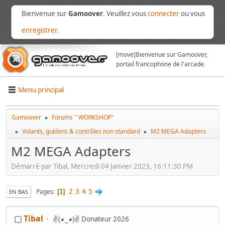
Bienvenue sur
Gamoover
. Veuillez vous
connecter
ou vous
enregistrer
.
[move]
Bienvenue sur Gamoover,
portail francophone de l'arcade.
Menu principal
Gamoover
Forums " WORKSHOP"
►
Volants, guidons & contrôles non standard
M2 MEGA Adapters
►
►
M2 MEGA Adapters
Démarré par Tibal, Mercredi 04 Janvier 2023, 16:11:30 PM
2
3
4
5
Pages
1
EN BAS
Tibal
✌(◕‿◕)✌ Donateur 2026