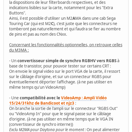
la dispositions de leur filterboards respectives, et des
indications lisibles sur la carte, notamment pour les "Extra
Buttons".
Ainsi, il est possible d'utiliser un M2
A
MA dans une cab Sega
Touring Car (qui est M2
C
), c'est juste que les connecteurs ne
tomberont pas naturellement et qui faudra se fier au nombre
de pins et pas au nom des CNxx.
Concernant les fonctionnalités optionnelles, on retrouve celles
du M3MA :
- Un
convertisseur simple de synchro RGBHV vers RGBS
à
base de transistor, pour pouvoir tester sur certains CRT :
On envoie le signal video sur le port VGA de la carte, il ressort
sur le câblage d'origine, et sur un connecteur RGBS pour
éventuellement déporter l'affichage. (à ne pas utiliser en
même temps qu'un VideoAmp)
- Une
compatibilité avec le
VideoAmp : Ampli Vidéo
15/24/31khz de Bandicoot et njz3
:
On branche la sortie de l'ampli sur le connecteur "RGBS Out"
ou "VideoAmp In" pour que le signal passe sur le câblage
d'origine. (à ne pas utiliser en même temps que le VGA IN
(convertisseur de synchro interne))
Exclu M2MA pour Daytona pour le moment :
On peut alimenter