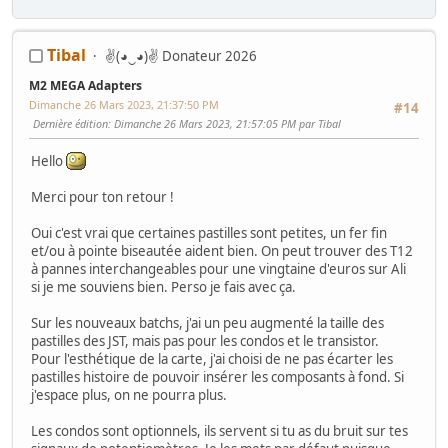
Tibal
✌(◕‿◕)✌ Donateur 2026
M2 MEGA Adapters
Dimanche 26 Mars 2023, 21:37:50 PM
#14
Dernière édition
: Dimanche 26 Mars 2023, 21:57:05 PM par Tibal
Hello
Merci pour ton retour !
Oui c'est vrai que certaines pastilles sont petites, un fer fin
et/ou à pointe biseautée aident bien. On peut trouver des T12
à pannes interchangeables pour une vingtaine d'euros sur Ali
si je me souviens bien. Perso je fais avec ça.
Sur les nouveaux batchs, j'ai un peu augmenté la taille des
pastilles des JST, mais pas pour les condos et le transistor.
Pour l'esthétique de la carte, j'ai choisi de ne pas écarter les
pastilles histoire de pouvoir insérer les composants à fond. Si
j'espace plus, on ne pourra plus.
Les condos sont optionnels, ils servent si tu as du bruit sur tes