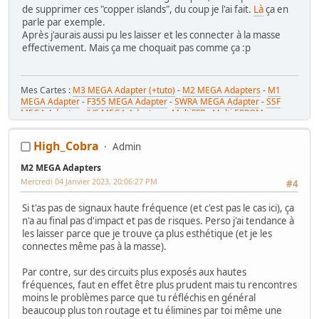
de supprimer ces "copper islands", du coup je l'ai fait.
Là
ça en
parle par exemple.
Après j'aurais aussi pu les laisser et les connecter à la masse
effectivement. Mais ça me choquait pas comme ça :p
Mes Cartes :
M3 MEGA Adapter (+tuto)
-
M2 MEGA Adapters
-
M1
MEGA Adapter
-
F355 MEGA Adapter
-
SWRA MEGA Adapter
-
SSF
MEGA Adapter
-
JVS MEGA Adapters
-
MultiFFB : Multi EPROM pour
Driveboard SEGA
-
M2toM3
-
Coin Tower Mini
-
VR Button Panel
Mes Tutos :
Réparer Driveboard M3
-
Klingon / Monnayeur C220
-
High_Cobra
Admin
RaceCab Multi sur Initial D
-
Daytona 2 & Sega Rally 2 sur cab Scud
Race (NA)
M2 MEGA Adapters
Mes WIP :
Fast & Furious Super Bikes
-
Daytona USA 2 Twin
-
Time
Crisis 4 DX
-
Pole Position Upright
Mercredi 04 Janvier 2023, 20:06:27 PM
#4
Si t'as pas de signaux haute fréquence (et c'est pas le cas ici), ça
n'a au final pas d'impact et pas de risques. Perso j'ai tendance à
les laisser parce que je trouve ça plus esthétique (et je les
connectes même pas à la masse).
Par contre, sur des circuits plus exposés aux hautes
fréquences, faut en effet être plus prudent mais tu rencontres
moins le problèmes parce que tu réfléchis en général
beaucoup plus ton routage et tu élimines par toi même une