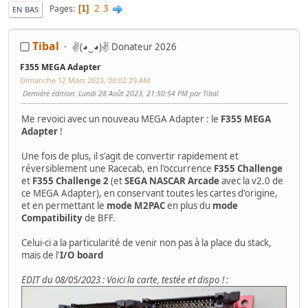
2
3
Pages
1
EN BAS
Tibal
✌(◕‿◕)✌ Donateur 2026
F355 MEGA Adapter
Dimanche 12 Mars 2023, 00:02:29 AM
Dernière édition
: Lundi 28 Août 2023, 21:50:54 PM par Tibal
Me revoici avec un nouveau MEGA Adapter : le
F355 MEGA
Adapter
!
Une fois de plus, il s'agit de convertir rapidement et
réversiblement une Racecab, en l'occurrence
F355 Challenge
et
F355 Challenge 2
(et
SEGA NASCAR Arcade
avec la v2.0 de
ce MEGA Adapter), en conservant toutes les cartes d'origine,
et en permettant le
mode M2PAC
en plus du
mode
Compatibility
de BFF.
Celui-ci a la particularité de venir non pas à la place du stack,
mais de l'
I/O board
EDIT du 08/05/2023 : Voici la carte, testée et dispo ! :