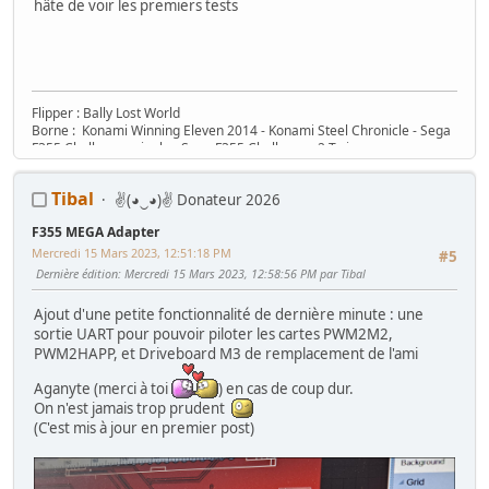
hâte de voir les premiers tests
Flipper : Bally Lost World
Borne : Konami Winning Eleven 2014 - Konami Steel Chronicle - Sega
F355 Challenger single - Sega F355 Challenger 2 Twin
Tibal
✌(◕‿◕)✌ Donateur 2026
F355 MEGA Adapter
Mercredi 15 Mars 2023, 12:51:18 PM
#5
Dernière édition
: Mercredi 15 Mars 2023, 12:58:56 PM par Tibal
Ajout d'une petite fonctionnalité de dernière minute : une
sortie UART pour pouvoir piloter les cartes PWM2M2,
PWM2HAPP, et Driveboard M3 de remplacement de l'ami
Aganyte (merci à toi
) en cas de coup dur.
On n'est jamais trop prudent
(C'est mis à jour en premier post)