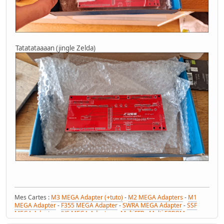
Tatatataaaan (jingle Zelda)
Mes Cartes :
M3 MEGA Adapter (+tuto)
-
M2 MEGA Adapters
-
M1
MEGA Adapter
-
F355 MEGA Adapter
-
SWRA MEGA Adapter
-
SSF
MEGA Adapter
-
JVS MEGA Adapters
-
MultiFFB : Multi EPROM pour
Driveboard SEGA
-
M2toM3
-
Coin Tower Mini
-
VR Button Panel