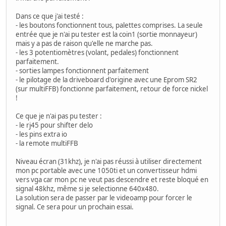
Dans ce que j'ai testé :
- les boutons fonctionnent tous, palettes comprises. La seule
entrée que je n'ai pu tester est la coin1 (sortie monnayeur)
mais y a pas de raison qu'elle ne marche pas.
- les 3 potentiomètres (volant, pedales) fonctionnent
parfaitement.
- sorties lampes fonctionnent parfaitement
- le pilotage de la driveboard d'origine avec une Eprom SR2
(sur multiFFB) fonctionne parfaitement, retour de force nickel
!
Ce que je n'ai pas pu tester :
- le rj45 pour shifter delo
- les pins extra io
- la remote multiFFB
Niveau écran (31khz), je n'ai pas réussi à utiliser directement
mon pc portable avec une 1050ti et un convertisseur hdmi
vers vga car mon pc ne veut pas descendre et reste bloqué en
signal 48khz, même si je selectionne 640x480.
La solution sera de passer par le videoamp pour forcer le
signal. Ce sera pour un prochain essai.