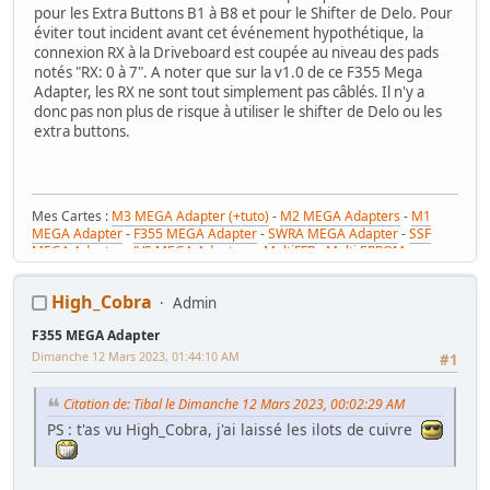
pour les Extra Buttons B1 à B8 et pour le Shifter de Delo. Pour
éviter tout incident avant cet événement hypothétique, la
connexion RX à la Driveboard est coupée au niveau des pads
notés "RX: 0 à 7". A noter que sur la v1.0 de ce F355 Mega
Adapter, les RX ne sont tout simplement pas câblés. Il n'y a
donc pas non plus de risque à utiliser le shifter de Delo ou les
extra buttons.
Mes Cartes :
M3 MEGA Adapter (+tuto)
-
M2 MEGA Adapters
-
M1
MEGA Adapter
-
F355 MEGA Adapter
-
SWRA MEGA Adapter
-
SSF
MEGA Adapter
-
JVS MEGA Adapters
-
MultiFFB : Multi EPROM pour
Driveboard SEGA
-
M2toM3
-
Coin Tower Mini
-
VR Button Panel
Mes Tutos :
Réparer Driveboard M3
-
Klingon / Monnayeur C220
-
High_Cobra
Admin
RaceCab Multi sur Initial D
-
Daytona 2 & Sega Rally 2 sur cab Scud
Race (NA)
F355 MEGA Adapter
Mes WIP :
Fast & Furious Super Bikes
-
Daytona USA 2 Twin
-
Time
Crisis 4 DX
-
Pole Position Upright
Dimanche 12 Mars 2023, 01:44:10 AM
#1
Citation de: Tibal le Dimanche 12 Mars 2023, 00:02:29 AM
PS : t'as vu High_Cobra, j'ai laissé les ilots de cuivre