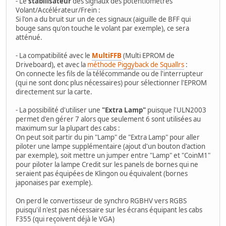
- Le
stabilisateur
des signaux des potentiomètres
Volant/Accélérateur/Frein :
Si l'on a du bruit sur un de ces signaux (aiguille de BFF qui
bouge sans qu'on touche le volant par exemple), ce sera
atténué.
- La compatibilité avec le
MultiFFB
(Multi EPROM de
Driveboard), et avec la
méthode Piggyback de Squallrs
:
On connecte les fils de la télécommande ou de l'interrupteur
(qui ne sont donc plus nécessaires) pour sélectionner l'EPROM
directement sur la carte.
- La possibilité d'utiliser une
"Extra Lamp"
puisque l'ULN2003
permet d'en gérer 7 alors que seulement 6 sont utilisées au
maximum sur la plupart des cabs :
On peut soit partir du pin "Lamp" de "Extra Lamp" pour aller
piloter une lampe supplémentaire (ajout d'un bouton d'action
par exemple), soit mettre un jumper entre "Lamp" et "CoinM1"
pour piloter la lampe Credit sur les panels de bornes qui ne
seraient pas équipées de Klingon ou équivalent (bornes
japonaises par exemple).
On perd le convertisseur de synchro RGBHV vers RGBS
puisqu'il n'est pas nécessaire sur les écrans équipant les cabs
F355 (qui reçoivent déjà le VGA)