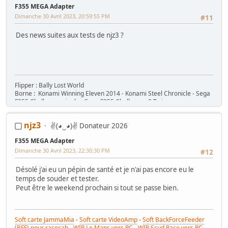
Race (NA)
F355 MEGA Adapter
Mes WIP :
Fast & Furious Super Bikes
-
Daytona USA 2 Twin
-
Time
Dimanche 30 Avril 2023, 20:59:55 PM
Crisis 4 DX
-
Pole Position Upright
#11
Des news suites aux tests de njz3 ?
Flipper : Bally Lost World
Borne : Konami Winning Eleven 2014 - Konami Steel Chronicle - Sega
F355 Challenger single - Sega F355 Challenger 2 Twin
njz3
✌(◕‿◕)✌ Donateur 2026
F355 MEGA Adapter
Dimanche 30 Avril 2023, 22:30:30 PM
#12
Désolé j'ai eu un pépin de santé et je n'ai pas encore eu le
temps de souder et tester.
Peut être le weekend prochain si tout se passe bien.
Soft carte JammaMia
-
Soft carte VideoAmp
-
Soft BackForceFeeder
(BFF) pour racecab
-
WIP Le Mans vers PC
-
WIP Scud Race vers PC
-