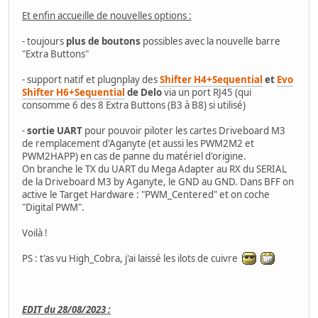
Et enfin accueille de nouvelles options :
- toujours
plus de boutons
possibles avec la nouvelle barre
"Extra Buttons"
- support natif et plugnplay des
Shifter H4+Sequential
et
Evo
Shifter H6+Sequential
de Delo
via un port RJ45 (qui
consomme 6 des 8 Extra Buttons (B3 à B8) si utilisé)
-
sortie UART
pour pouvoir piloter les cartes Driveboard M3
de remplacement d'Aganyte (et aussi les PWM2M2 et
PWM2HAPP) en cas de panne du matériel d'origine.
On branche le TX du UART du Mega Adapter au RX du SERIAL
de la Driveboard M3 by Aganyte, le GND au GND. Dans BFF on
active le Target Hardware : "PWM_Centered" et on coche
"Digital PWM".
Voilà !
PS : t'as vu High_Cobra, j'ai laissé les ilots de cuivre
EDIT du 28/08/2023 :