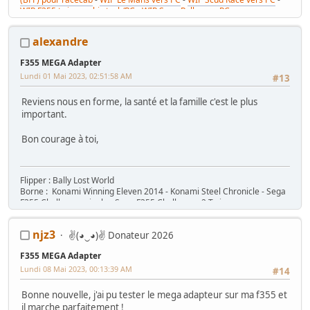
WIP F355 twin combi stack/PC
-
WIP Sega Rally vers PC
alexandre
F355 MEGA Adapter
Lundi 01 Mai 2023, 02:51:58 AM
#13
Reviens nous en forme, la santé et la famille c'est le plus
important.
Bon courage à toi,
Flipper : Bally Lost World
Borne : Konami Winning Eleven 2014 - Konami Steel Chronicle - Sega
F355 Challenger single - Sega F355 Challenger 2 Twin
njz3
✌(◕‿◕)✌ Donateur 2026
F355 MEGA Adapter
Lundi 08 Mai 2023, 00:13:39 AM
#14
Bonne nouvelle, j'ai pu tester le mega adapteur sur ma f355 et
il marche parfaitement !