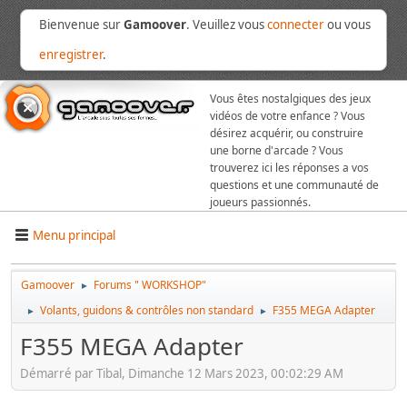
Bienvenue sur
Gamoover
. Veuillez vous
connecter
ou vous
enregistrer
.
Vous êtes nostalgiques des jeux
vidéos de votre enfance ? Vous
désirez acquérir, ou construire
une borne d'arcade ? Vous
trouverez ici les réponses a vos
questions et une communauté de
joueurs passionnés.
Menu principal
Gamoover
Forums " WORKSHOP"
►
Volants, guidons & contrôles non standard
F355 MEGA Adapter
►
►
F355 MEGA Adapter
Démarré par Tibal, Dimanche 12 Mars 2023, 00:02:29 AM