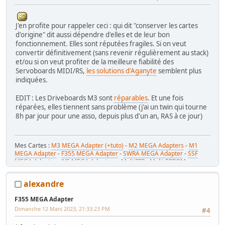
J'en profite pour rappeler ceci : qui dit "conserver les cartes
d'origine" dit aussi dépendre d'elles et de leur bon
fonctionnement. Elles sont réputées fragiles. Si on veut
convertir définitivement (sans revenir régulièrement au stack)
et/ou si on veut profiter de la meilleure fiabilité des
Servoboards MIDI/RS,
les solutions d'Aganyte
semblent plus
indiquées.
EDIT : Les Driveboards M3 sont
réparables
. Et une fois
réparées, elles tiennent sans problème (j'ai un twin qui tourne
8h par jour pour une asso, depuis plus d'un an, RAS à ce jour)
Mes Cartes :
M3 MEGA Adapter (+tuto)
-
M2 MEGA Adapters
-
M1
MEGA Adapter
-
F355 MEGA Adapter
-
SWRA MEGA Adapter
-
SSF
MEGA Adapter
-
JVS MEGA Adapters
-
MultiFFB : Multi EPROM pour
Driveboard SEGA
-
M2toM3
-
Coin Tower Mini
-
VR Button Panel
Mes Tutos :
Réparer Driveboard M3
-
Klingon / Monnayeur C220
-
alexandre
RaceCab Multi sur Initial D
-
Daytona 2 & Sega Rally 2 sur cab Scud
Race (NA)
F355 MEGA Adapter
Mes WIP :
Fast & Furious Super Bikes
-
Daytona USA 2 Twin
-
Time
Dimanche 12 Mars 2023, 21:33:23 PM
Crisis 4 DX
-
Pole Position Upright
#4