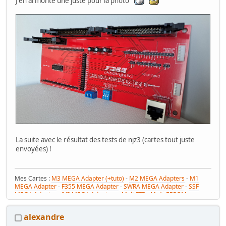
J'en ai monté une juste pour la photo
La suite avec le résultat des tests de njz3 (cartes tout juste
envoyées) !
Mes Cartes :
M3 MEGA Adapter (+tuto)
-
M2 MEGA Adapters
-
M1
MEGA Adapter
-
F355 MEGA Adapter
-
SWRA MEGA Adapter
-
SSF
MEGA Adapter
-
JVS MEGA Adapters
-
MultiFFB : Multi EPROM pour
Driveboard SEGA
-
M2toM3
-
Coin Tower Mini
-
VR Button Panel
Mes Tutos :
Réparer Driveboard M3
-
Klingon / Monnayeur C220
-
alexandre
RaceCab Multi sur Initial D
-
Daytona 2 & Sega Rally 2 sur cab Scud