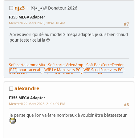
Mes Tutos :
Réparer Driveboard M3
-
Klingon / Monnayeur C220
-
njz3
✌(◕‿◕)✌ Donateur 2026
RaceCab Multi sur Initial D
-
Daytona 2 & Sega Rally 2 sur cab Scud
Race (NA)
F355 MEGA Adapter
Mes WIP :
Fast & Furious Super Bikes
-
Daytona USA 2 Twin
-
Time
Crisis 4 DX
-
Pole Position Upright
Mercredi 22 Mars 2023, 10:41:18 AM
#7
Apres avoir gouté au model 3 mega adapter, je suis bien chaud
pour tester celui la 😉
Soft carte JammaMia
-
Soft carte VideoAmp
-
Soft BackForceFeeder
(BFF) pour racecab
-
WIP Le Mans vers PC
-
WIP Scud Race vers PC
-
WIP F355 twin combi stack/PC
-
WIP Sega Rally vers PC
alexandre
F355 MEGA Adapter
Mercredi 22 Mars 2023, 21:14:09 PM
#8
je pense que l'on va être nombreux à vouloir être bêtatesteur