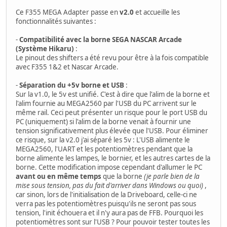
Ce F355 MEGA Adapter passe en
v2.0
et accueille les
fonctionnalités suivantes :
-
Compatibilité avec la borne SEGA NASCAR Arcade
(Système Hikaru)
:
Le pinout des shifters a été revu pour être à la fois compatible
avec F355 1&2 et Nascar Arcade.
-
Séparation du +5v borne et USB
:
Sur la v1.0, le 5v est unifié. C'est à dire que l'alim de la borne et
l'alim fournie au MEGA2560 par l'USB du PC arrivent sur le
même rail. Ceci peut présenter un risque pour le port USB du
PC (uniquement) si l'alim de la borne venait à fournir une
tension significativement plus élevée que l'USB. Pour éliminer
ce risque, sur la v2.0 j'ai séparé les 5v : L'USB alimente le
MEGA2560, l'UART et les potentiomètres pendant que la
borne alimente les lampes, le bornier, et les autres cartes de la
borne. Cette modification impose cependant d'allumer le PC
avant ou en même temps
que la borne
(je parle bien de la
mise sous tension, pas du fait d'arriver dans Windows ou quoi)
,
car sinon, lors de l'initialisation de la Driveboard, celle-ci ne
verra pas les potentiomètres puisqu'ils ne seront pas sous
tension, l'init échouera et il n'y aura pas de FFB. Pourquoi les
potentiomètres sont sur l'USB ? Pour pouvoir tester toutes les