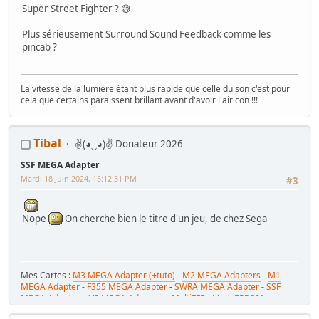
Super Street Fighter ? 😅
Plus sérieusement Surround Sound Feedback comme les
pincab ?
La vitesse de la lumière étant plus rapide que celle du son c'est pour
cela que certains paraissent brillant avant d'avoir l'air con !!!
Tibal
✌(◕‿◕)✌ Donateur 2026
SSF MEGA Adapter
Mardi 18 Juin 2024, 15:12:31 PM
#3
Nope
On cherche bien le titre d'un jeu, de chez Sega
Mes Cartes :
M3 MEGA Adapter (+tuto)
-
M2 MEGA Adapters
-
M1
MEGA Adapter
-
F355 MEGA Adapter
-
SWRA MEGA Adapter
-
SSF
MEGA Adapter
-
JVS MEGA Adapters
-
MultiFFB : Multi EPROM pour
Driveboard SEGA
-
M2toM3
-
Coin Tower Mini
-
VR Button Panel