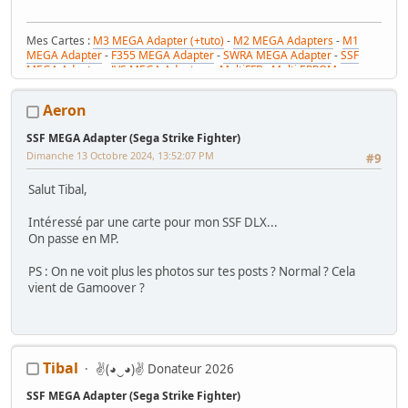
Mes Cartes :
M3 MEGA Adapter (+tuto)
-
M2 MEGA Adapters
-
M1
MEGA Adapter
-
F355 MEGA Adapter
-
SWRA MEGA Adapter
-
SSF
MEGA Adapter
-
JVS MEGA Adapters
-
MultiFFB : Multi EPROM pour
Driveboard SEGA
-
M2toM3
-
Coin Tower Mini
-
VR Button Panel
Mes Tutos :
Réparer Driveboard M3
-
Klingon / Monnayeur C220
-
Aeron
RaceCab Multi sur Initial D
-
Daytona 2 & Sega Rally 2 sur cab Scud
Race (NA)
SSF MEGA Adapter (Sega Strike Fighter)
Mes WIP :
Fast & Furious Super Bikes
-
Daytona USA 2 Twin
-
Time
Dimanche 13 Octobre 2024, 13:52:07 PM
Crisis 4 DX
-
Pole Position Upright
#9
Salut Tibal,
Intéressé par une carte pour mon SSF DLX...
On passe en MP.
PS : On ne voit plus les photos sur tes posts ? Normal ? Cela
vient de Gamoover ?
Tibal
✌(◕‿◕)✌ Donateur 2026
SSF MEGA Adapter (Sega Strike Fighter)