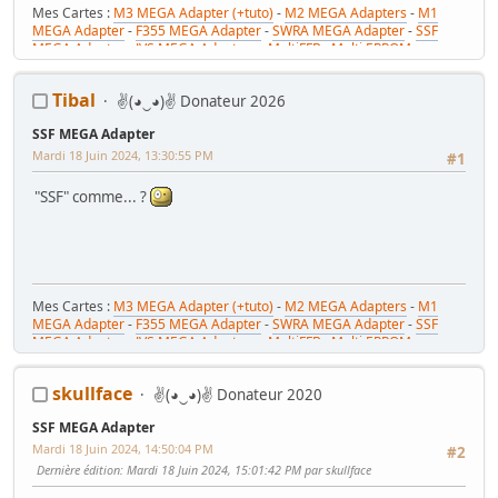
Mes Cartes :
M3 MEGA Adapter (+tuto)
-
M2 MEGA Adapters
-
M1
MEGA Adapter
-
F355 MEGA Adapter
-
SWRA MEGA Adapter
-
SSF
MEGA Adapter
-
JVS MEGA Adapters
-
MultiFFB : Multi EPROM pour
Driveboard SEGA
-
M2toM3
-
Coin Tower Mini
-
VR Button Panel
Mes Tutos :
Réparer Driveboard M3
-
Klingon / Monnayeur C220
-
Tibal
✌(◕‿◕)✌ Donateur 2026
RaceCab Multi sur Initial D
-
Daytona 2 & Sega Rally 2 sur cab Scud
Race (NA)
SSF MEGA Adapter
Mes WIP :
Fast & Furious Super Bikes
-
Daytona USA 2 Twin
-
Time
Crisis 4 DX
-
Pole Position Upright
Mardi 18 Juin 2024, 13:30:55 PM
#1
"SSF" comme... ?
Mes Cartes :
M3 MEGA Adapter (+tuto)
-
M2 MEGA Adapters
-
M1
MEGA Adapter
-
F355 MEGA Adapter
-
SWRA MEGA Adapter
-
SSF
MEGA Adapter
-
JVS MEGA Adapters
-
MultiFFB : Multi EPROM pour
Driveboard SEGA
-
M2toM3
-
Coin Tower Mini
-
VR Button Panel
Mes Tutos :
Réparer Driveboard M3
-
Klingon / Monnayeur C220
-
skullface
✌(◕‿◕)✌ Donateur 2020
RaceCab Multi sur Initial D
-
Daytona 2 & Sega Rally 2 sur cab Scud
Race (NA)
SSF MEGA Adapter
Mes WIP :
Fast & Furious Super Bikes
-
Daytona USA 2 Twin
-
Time
Crisis 4 DX
-
Pole Position Upright
Mardi 18 Juin 2024, 14:50:04 PM
#2
Dernière édition
: Mardi 18 Juin 2024, 15:01:42 PM par skullface