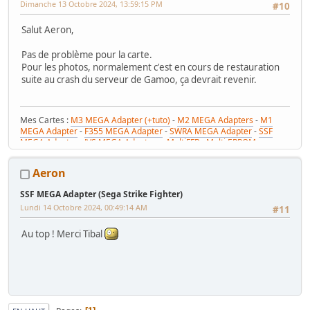
Dimanche 13 Octobre 2024, 13:59:15 PM
#10
Salut Aeron,
Pas de problème pour la carte.
Pour les photos, normalement c'est en cours de restauration
suite au crash du serveur de Gamoo, ça devrait revenir.
Mes Cartes :
M3 MEGA Adapter (+tuto)
-
M2 MEGA Adapters
-
M1
MEGA Adapter
-
F355 MEGA Adapter
-
SWRA MEGA Adapter
-
SSF
MEGA Adapter
-
JVS MEGA Adapters
-
MultiFFB : Multi EPROM pour
Driveboard SEGA
-
M2toM3
-
Coin Tower Mini
-
VR Button Panel
Mes Tutos :
Réparer Driveboard M3
-
Klingon / Monnayeur C220
-
Aeron
RaceCab Multi sur Initial D
-
Daytona 2 & Sega Rally 2 sur cab Scud
Race (NA)
SSF MEGA Adapter (Sega Strike Fighter)
Mes WIP :
Fast & Furious Super Bikes
-
Daytona USA 2 Twin
-
Time
Lundi 14 Octobre 2024, 00:49:14 AM
Crisis 4 DX
-
Pole Position Upright
#11
Au top ! Merci Tibal