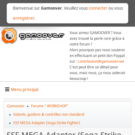
Bienvenue sur
Gamoover
. Veuillez vous
connecter
ou vous
enregistrer
.
Vous aimez GAMOOVER ? Vous
avez trouvé la perle rare grâce à
notre forum ?
Alors pourquoi pas nous soutenir
en effectuant un petit don Paypal
sur :
contribution@gamoover.net
C'est peut être un détail pour
vous, mais nous, ça nous aiderait
beaucoup !
Menu principal
Gamoover
Forums " WORKSHOP"
►
Volants, guidons & contrôles non standard
►
SSF MEGA Adapter (Sega Strike Fighter)
►
SSF MEGA Adapter (Sega Strike