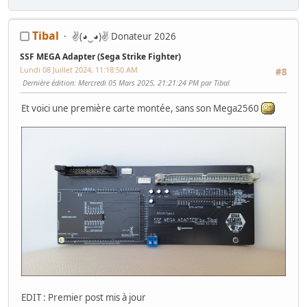
Tibal
✌(◕‿◕)✌ Donateur 2026
SSF MEGA Adapter (Sega Strike Fighter)
Lundi 08 Juillet 2024, 11:18:50 AM
#8
Dernière édition
: Mercredi 05 Mars 2025, 21:21:24 PM par Tibal
Et voici une première carte montée, sans son Mega2560
EDIT : Premier post mis à jour