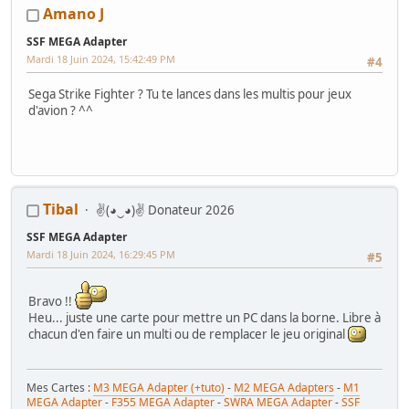
Mes Tutos :
Réparer Driveboard M3
-
Klingon / Monnayeur C220
-
Amano J
RaceCab Multi sur Initial D
-
Daytona 2 & Sega Rally 2 sur cab Scud
Race (NA)
SSF MEGA Adapter
Mes WIP :
Fast & Furious Super Bikes
-
Daytona USA 2 Twin
-
Time
Mardi 18 Juin 2024, 15:42:49 PM
Crisis 4 DX
-
Pole Position Upright
#4
Sega Strike Fighter ? Tu te lances dans les multis pour jeux
d'avion ? ^^
Tibal
✌(◕‿◕)✌ Donateur 2026
SSF MEGA Adapter
Mardi 18 Juin 2024, 16:29:45 PM
#5
Bravo !!
Heu... juste une carte pour mettre un PC dans la borne. Libre à
chacun d'en faire un multi ou de remplacer le jeu original
Mes Cartes :
M3 MEGA Adapter (+tuto)
-
M2 MEGA Adapters
-
M1
MEGA Adapter
-
F355 MEGA Adapter
-
SWRA MEGA Adapter
-
SSF