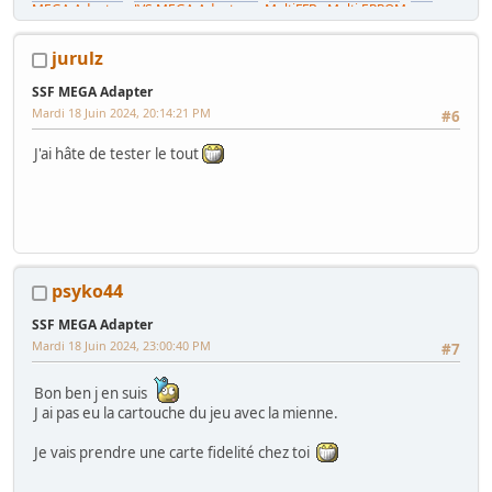
MEGA Adapter
-
JVS MEGA Adapters
-
MultiFFB : Multi EPROM pour
Driveboard SEGA
-
M2toM3
-
Coin Tower Mini
-
VR Button Panel
Mes Tutos :
Réparer Driveboard M3
-
Klingon / Monnayeur C220
-
jurulz
RaceCab Multi sur Initial D
-
Daytona 2 & Sega Rally 2 sur cab Scud
Race (NA)
SSF MEGA Adapter
Mes WIP :
Fast & Furious Super Bikes
-
Daytona USA 2 Twin
-
Time
Mardi 18 Juin 2024, 20:14:21 PM
Crisis 4 DX
-
Pole Position Upright
#6
J'ai hâte de tester le tout
psyko44
SSF MEGA Adapter
Mardi 18 Juin 2024, 23:00:40 PM
#7
Bon ben j en suis
J ai pas eu la cartouche du jeu avec la mienne.
Je vais prendre une carte fidelité chez toi