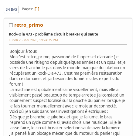
Pages
1
EN BAS
retro_primo
Rock-Ola 473 - problème circuit breaker qui saute
Lundi 25 Mai 2026, 19:24:35 PM
Bonjour à tous
Moi c'est retro_primo, passionné de flippers et d'arcade (je
possède une ritlegno depuis quelques années et un cps3, et je
viens de franchir le pas dans le monde magique du jukebox en
récupérant un Rock-Ola 473. C'est ma première restauration
dans ce domaine, et j'ai besoin des lumières des experts du
forum !
La machine est globalement saine visuellement, mais elle a
visiblement passé beaucoup de temps arretee j'ai constaté un
couinement suspect localisé sur la gauche du panier lorsque je
le fais tourner manuellement avec le moteur deconnecté.
Voici où j'en suis dans mes investigations électriques :
Dès que je branche le jukebox et que je l'allume, le bras
reprend un cycle comme si j'avais choisi une musique. Si je le
laisse faire, le circuit breaker selection saute avec la lumière.
J'ai pensé à un blocage mécanique du moteur du panier (qui