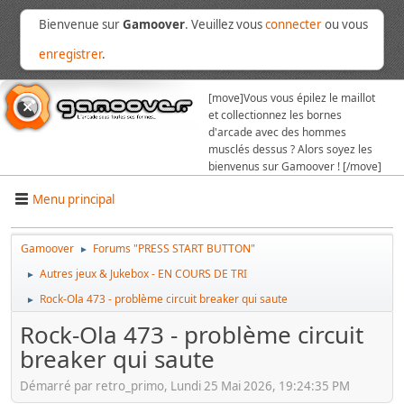
Bienvenue sur
Gamoover
. Veuillez vous
connecter
ou vous
enregistrer
.
[move]
Vous vous épilez le maillot
et collectionnez les bornes
d'arcade avec des hommes
musclés dessus ? Alors soyez les
bienvenus sur Gamoover ! [/move]
Menu principal
Gamoover
Forums "PRESS START BUTTON"
►
Autres jeux & Jukebox - EN COURS DE TRI
►
Rock-Ola 473 - problème circuit breaker qui saute
►
Rock-Ola 473 - problème circuit
breaker qui saute
Démarré par retro_primo, Lundi 25 Mai 2026, 19:24:35 PM