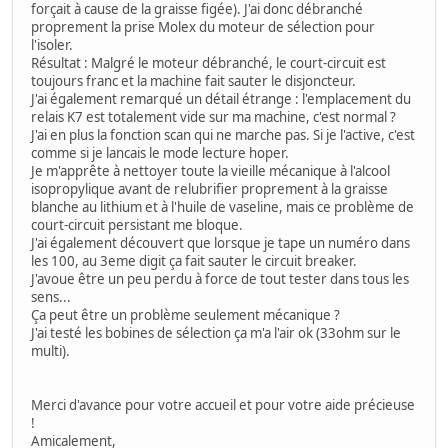
forçait à cause de la graisse figée). J'ai donc débranché
proprement la prise Molex du moteur de sélection pour
l'isoler.
Résultat : Malgré le moteur débranché, le court-circuit est
toujours franc et la machine fait sauter le disjoncteur.
J'ai également remarqué un détail étrange : l'emplacement du
relais K7 est totalement vide sur ma machine, c'est normal ?
J'ai en plus la fonction scan qui ne marche pas. Si je l'active, c'est
comme si je lancais le mode lecture hoper.
Je m'apprête à nettoyer toute la vieille mécanique à l'alcool
isopropylique avant de relubrifier proprement à la graisse
blanche au lithium et à l'huile de vaseline, mais ce problème de
court-circuit persistant me bloque.
J'ai également découvert que lorsque je tape un numéro dans
les 100, au 3eme digit ça fait sauter le circuit breaker.
J'avoue être un peu perdu à force de tout tester dans tous les
sens...
Ça peut être un problème seulement mécanique ?
J'ai testé les bobines de sélection ça m'a l'air ok (33ohm sur le
multi).
Merci d'avance pour votre accueil et pour votre aide précieuse
!
Amicalement,