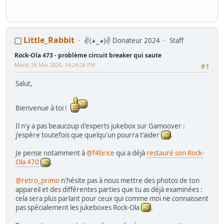
Little_Rabbit
✌(◕‿◕)✌ Donateur 2024
Staff
Rock-Ola 473 - problème circuit breaker qui saute
Mardi 26 Mai 2026, 14:24:28 PM
#1
Salut,
Bienvenue à toi !
Il n'y a pas beaucoup d'experts jukebox sur Gamoover :
j'espère toutefois que quelqu'un pourra t'aider
.
Je pense notamment à
@f4brice
qui a déjà
restauré son Rock-
Ola 470
.
@retro_primo
n'hésite pas à nous mettre des photos de ton
appareil et des différentes parties que tu as déjà examinées :
cela sera plus parlant pour ceux qui comme moi ne connaissent
pas spécialement les jukeboxes Rock-Ola
.