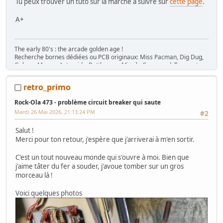
Tu peux trouver un tuto sur la marche à suivre sur
cette page
.
A+
The early 80's : the arcade golden age !
Recherche bornes dédiées ou PCB originaux: Miss Pacman, Dig Dug,
Galaga, Mappy, Asteroids, Battlezone, Missile Command, Tempest,
Star Wars, Donkey Kong (+ Jr), Mario Bros, Moon Patrol, Defender,
Joust, Frogger, Gyruss, Pooyan, Space Tactics, Zaxxon, etc. Flip :
retro_primo
Gottlieb des années 80 (Spirit, Amazon Hunt, ...), Baby Pac Man.
Divers : Ice Cold Beer =>
Trois fois rien quoi !
Rock-Ola 473 - problème circuit breaker qui saute
Ma
séance sur le divan
: c'est grave Docteur ?
Mardi 26 Mai 2026, 21:13:24 PM
#2
Ma
gaming room
, ma
storage room
Salut !
Merci pour ton retour, j'espère que j'arriverai à m'en sortir.
C'est un tout nouveau monde qui s'ouvre à moi. Bien que
j'aime tâter du fer a souder, j'avoue tomber sur un gros
morceau là !
Voici quelques photos