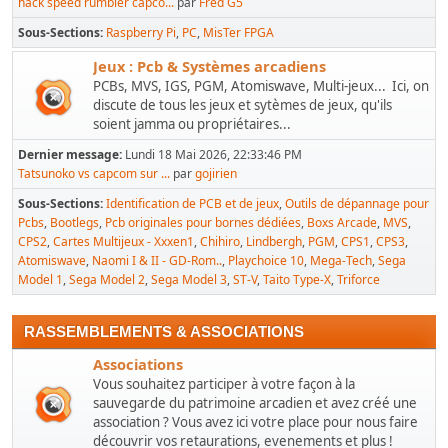
hack speed rumbler capco...
par
Fred G5
Sous-Sections
Raspberry Pi
PC
MisTer FPGA
Jeux : Pcb & Systèmes arcadiens
PCBs, MVS, IGS, PGM, Atomiswave, Multi-jeux... Ici, on
discute de tous les jeux et sytèmes de jeux, qu'ils
soient jamma ou propriétaires...
Dernier message:
Lundi 18 Mai 2026, 22:33:46 PM
Tatsunoko vs capcom sur ...
par
gojirien
Sous-Sections
Identification de PCB et de jeux
Outils de dépannage pour
Pcbs
Bootlegs
Pcb originales pour bornes dédiées
Boxs Arcade
MVS
CPS2
Cartes Multijeux - Xxxen1
Chihiro
Lindbergh
PGM
CPS1
CPS3
Atomiswave
Naomi I & II - GD-Rom..
Playchoice 10
Mega-Tech
Sega
Model 1
Sega Model 2
Sega Model 3
ST-V
Taito Type-X
Triforce
RASSEMBLEMENTS & ASSOCIATIONS
Associations
Vous souhaitez participer à votre façon à la
sauvegarde du patrimoine arcadien et avez créé une
association ? Vous avez ici votre place pour nous faire
découvrir vos retaurations, evenements et plus !