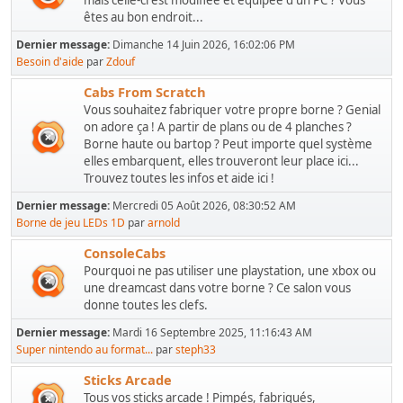
mais celle-ci est modifiée et équipée d'un PC ? Vous
êtes au bon endroit...
Dernier message:
Dimanche 14 Juin 2026, 16:02:06 PM
Besoin d'aide
par
Zdouf
Cabs From Scratch
Vous souhaitez fabriquer votre propre borne ? Genial
on adore ça ! A partir de plans ou de 4 planches ?
Borne haute ou bartop ? Peut importe quel système
elles embarquent, elles trouveront leur place ici...
Trouvez toutes les infos et aide ici !
Dernier message:
Mercredi 05 Août 2026, 08:30:52 AM
Borne de jeu LEDs 1D
par
arnold
ConsoleCabs
Pourquoi ne pas utiliser une playstation, une xbox ou
une dreamcast dans votre borne ? Ce salon vous
donne toutes les clefs.
Dernier message:
Mardi 16 Septembre 2025, 11:16:43 AM
Super nintendo au format...
par
steph33
Sticks Arcade
Tous vos sticks arcade ! Pimpés, fabriqués,