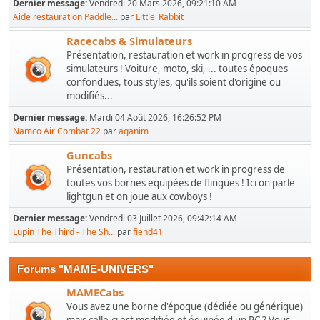
Dernier message:
Vendredi 20 Mars 2026, 09:21:10 AM
Aide restauration Paddle...
par
Little_Rabbit
Racecabs & Simulateurs
Présentation, restauration et work in progress de vos
simulateurs ! Voiture, moto, ski, ... toutes époques
confondues, tous styles, qu'ils soient d'origine ou
modifiés...
Dernier message:
Mardi 04 Août 2026, 16:26:52 PM
Namco Air Combat 22
par
aganim
Guncabs
Présentation, restauration et work in progress de
toutes vos bornes equipées de flingues ! Ici on parle
lightgun et on joue aux cowboys !
Dernier message:
Vendredi 03 Juillet 2026, 09:42:14 AM
Lupin The Third - The Sh...
par
fiend41
Forums "MAME-UNIVERS"
MAMECabs
Vous avez une borne d'époque (dédiée ou générique)