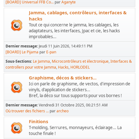
[BOARD] Universal FFB Co...
par
Aganyte
Jamma, cablages, contrôleurs, interfaces &
hacks
Tout ce qui concerne le jamma, les cablages, les
adaptateurs, les interfaces, Jpac et cie, les hacks
improbables...
Dernier message:
Jeudi 11 Juin 2026, 14:49:11 PM
[BOARD] Le Pijama
par
E-pan
Sous-Sections
Le Jamma
Microcontrôleurs et électronique
Interfaces &
controllers pour votre Jamma
Hacks
HORLODEL
Graphisme, décos & stickers...
Ici on parle de graphisme, de vectos, d'impression de
vinyls, d'application de stickers...
Bref, la déco sur tous supports pour vos bornes !
Dernier message:
Vendredi 31 Octobre 2025, 06:21:51 AM
Où trouver des fichiers ...
par
archeo
Finitions
T-molding, Serrures, monnayeurs, éclairage... La
touche finale !