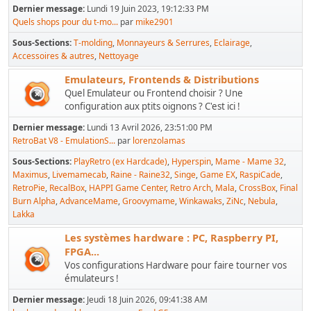
Dernier message:
Lundi 19 Juin 2023, 19:12:33 PM
Quels shops pour du t-mo...
par
mike2901
Sous-Sections
T-molding
Monnayeurs & Serrures
Eclairage
Accessoires & autres
Nettoyage
Emulateurs, Frontends & Distributions
Quel Emulateur ou Frontend choisir ? Une
configuration aux ptits oignons ? C'est ici !
Dernier message:
Lundi 13 Avril 2026, 23:51:00 PM
RetroBat V8 - EmulationS...
par
lorenzolamas
Sous-Sections
PlayRetro (ex Hardcade)
Hyperspin
Mame - Mame 32
Maximus
Livemamecab
Raine - Raine32
Singe
Game EX
RaspiCade
RetroPie
RecalBox
HAPPI Game Center
Retro Arch
Mala
CrossBox
Final
Burn Alpha
AdvanceMame
Groovymame
Winkawaks
ZiNc
Nebula
Lakka
Les systèmes hardware : PC, Raspberry PI,
FPGA...
Vos configurations Hardware pour faire tourner vos
émulateurs !
Dernier message:
Jeudi 18 Juin 2026, 09:41:38 AM