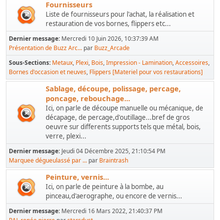
Fournisseurs
Liste de fournisseurs pour l'achat, la réalisation et
restauration de vos bornes, flippers etc...
Dernier message:
Mercredi 10 Juin 2026, 10:37:39 AM
Présentation de Buzz Arc...
par
Buzz_Arcade
Sous-Sections
Metaux
Plexi
Bois
Impression - Lamination
Accessoires
Bornes d'occasion et neuves
Flippers [Materiel pour vos restaurations]
Sablage, découpe, polissage, percage,
poncage, rebouchage...
Ici, on parle de découpe manuelle ou mécanique, de
décapage, de percage,d'outillage...bref de gros
oeuvre sur differents supports tels que métal, bois,
verre, plexi...
Dernier message:
Jeudi 04 Décembre 2025, 21:10:54 PM
Marquee dégueulassé par ...
par
Braintrash
Peinture, vernis...
Ici, on parle de peinture à la bombe, au
pinceau,d'aerographe, ou encore de vernis...
Dernier message:
Mercredi 16 Mars 2022, 21:40:37 PM