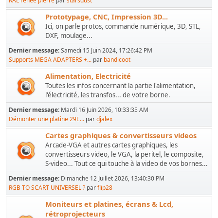
RAL renée pierre
par
starsdust
Prototypage, CNC, Impression 3D...
Ici, on parle protos, commande numérique, 3D, STL,
DXF, moulage...
Dernier message:
Samedi 15 Juin 2024, 17:26:42 PM
Supports MEGA ADAPTERS +...
par
bandicoot
Alimentation, Electricité
Toutes les infos concernant la partie l'alimentation,
l'électricité, les transfos... de votre borne.
Dernier message:
Mardi 16 Juin 2026, 10:33:35 AM
Démonter une platine 29E...
par
djalex
Cartes graphiques & convertisseurs videos
Arcade-VGA et autres cartes graphiques, les
convertisseurs video, le VGA, la peritel, le composite,
S-video... Tout ce qui touche à la video de vos bornes...
Dernier message:
Dimanche 12 Juillet 2026, 13:40:30 PM
RGB TO SCART UNIVERSEL ?
par
flip28
Moniteurs et platines, écrans & Lcd,
rétroprojecteurs