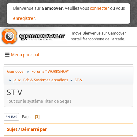
Bienvenue sur
Gamoover
. Veuillez vous
connecter
ou vous
enregistrer
.
[move]
Bienvenue sur Gamoover,
portail francophone de l'arcade.
Menu principal
Gamoover
Forums " WORKSHOP"
►
Jeux : Pcb & Systèmes arcadiens
ST-V
►
►
ST-V
Tout sur le système Titan de Sega !
Pages
1
EN BAS
Sujet
/
Démarré par