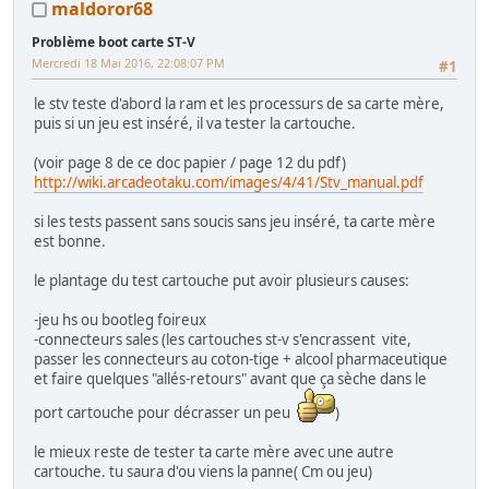
maldoror68
Problème boot carte ST-V
Mercredi 18 Mai 2016, 22:08:07 PM
#1
le stv teste d'abord la ram et les processurs de sa carte mère,
puis si un jeu est inséré, il va tester la cartouche.
(voir page 8 de ce doc papier / page 12 du pdf)
http://wiki.arcadeotaku.com/images/4/41/Stv_manual.pdf
si les tests passent sans soucis sans jeu inséré, ta carte mère
est bonne.
le plantage du test cartouche put avoir plusieurs causes:
-jeu hs ou bootleg foireux
-connecteurs sales (les cartouches st-v s'encrassent vite,
passer les connecteurs au coton-tige + alcool pharmaceutique
et faire quelques "allés-retours" avant que ça sèche dans le
port cartouche pour décrasser un peu
)
le mieux reste de tester ta carte mère avec une autre
cartouche. tu saura d'ou viens la panne( Cm ou jeu)