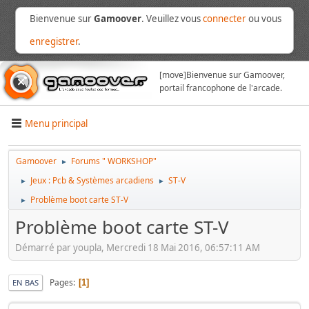
Bienvenue sur
Gamoover
. Veuillez vous
connecter
ou vous
enregistrer
.
[move]
Bienvenue sur Gamoover,
portail francophone de l'arcade.
Menu principal
Gamoover
Forums " WORKSHOP"
►
Jeux : Pcb & Systèmes arcadiens
ST-V
►
►
Problème boot carte ST-V
►
Problème boot carte ST-V
Démarré par youpla, Mercredi 18 Mai 2016, 06:57:11 AM
Pages
1
EN BAS