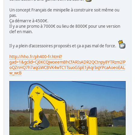
Un concept Français de minipelle à construire soit même ou
pas.
Ça démarre à 4500€.
Il y a une promo à 7000€ ou lieu de 8000€ pour une version
clef en main.
Il y a plein d'accessoires proposés et ça a pas mal de force.
http://hho.fr/ph400-fr.html?
gad=1&gclid=Cj0KCQjwoeemBhCfARIsADR2QCtnpy8YTRzm2lP
oQZnHQ7h7aqGWCBVK4wTC1TsuoGSpE1jAqrbqYPcaAoeoEAL
w_wcB