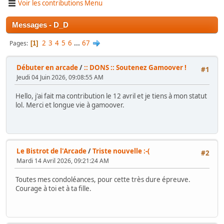
Voir les contributions Menu
Messages - D_D
2
3
4
5
6
...
67
Pages
1
Débuter en arcade
/
:: DONS :: Soutenez Gamoover !
#1
Jeudi 04 Juin 2026, 09:08:55 AM
Hello, j'ai fait ma contribution le 12 avril et je tiens à mon statut
lol. Merci et longue vie à gamoover.
Le Bistrot de l'Arcade
/
Triste nouvelle :-(
#2
Mardi 14 Avril 2026, 09:21:24 AM
Toutes mes condoléances, pour cette très dure épreuve.
Courage à toi et à ta fille.