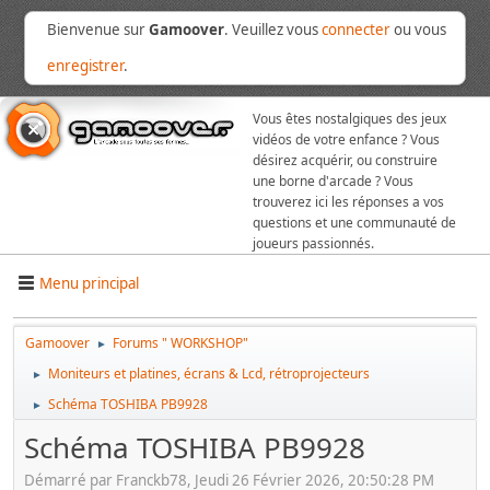
Bienvenue sur
Gamoover
. Veuillez vous
connecter
ou vous
enregistrer
.
Vous êtes nostalgiques des jeux
vidéos de votre enfance ? Vous
désirez acquérir, ou construire
une borne d'arcade ? Vous
trouverez ici les réponses a vos
questions et une communauté de
joueurs passionnés.
Menu principal
Gamoover
Forums " WORKSHOP"
►
Moniteurs et platines, écrans & Lcd, rétroprojecteurs
►
Schéma TOSHIBA PB9928
►
Schéma TOSHIBA PB9928
Démarré par Franckb78, Jeudi 26 Février 2026, 20:50:28 PM