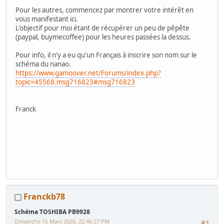
Pour les autres, commencez par montrer votre intérêt en
vous manifestant ici.
L'objectif pour moi étant de récupérer un peu de pêpête
(paypal, buymecoffee) pour les heures passées la dessus.
Pour info, il n'y a eu qu'un Français à inscrire son nom sur le
schéma du nanao.
https://www.gamoover.net/Forums/index.php?
topic=45568.msg716823#msg716823
Franck
Franckb78
Schéma TOSHIBA PB9928
Dimanche 15 Mars 2026, 22:46:27 PM
#1