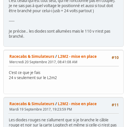
c'est celaui qui est tout seul, qui ne fonctionne pas en couple).
Je ne sais pas à quel voltage le positionné et aussi si tout doit
être branché pour celui-i (usb + 24 volts partout )
-----
Je précise.. les diodes sont allumées mais le 110 v n'est pas
branché.
Racecabs & Simulateurs
/
L2M2 - mise en place
#10
Mercredi 20 Septembre 2017, 08:41:08 AM
C'est ce que je fais
24 v seulement sur le L2m2
Racecabs & Simulateurs
/
L2M2 - mise en place
#11
Mardi 19 Septembre 2017, 19:23:59 PM
Les diodes rouges ne s'allument que si je branche le câble
rouge et noir sur la carte Logitech et même si celle-ci n'est pas