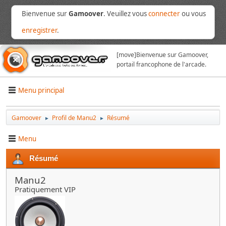
Bienvenue sur
Gamoover
. Veuillez vous
connecter
ou vous
enregistrer
.
[move]
Bienvenue sur Gamoover,
portail francophone de l'arcade.
Menu principal
Gamoover
Profil de Manu2
Résumé
►
►
Menu
Résumé
Manu2
Pratiquement VIP