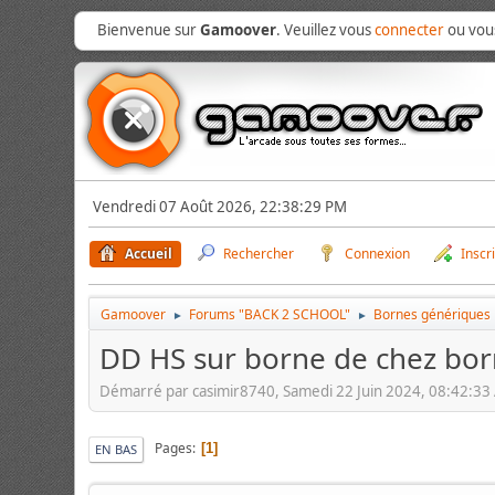
Bienvenue sur
Gamoover
. Veuillez vous
connecter
ou vo
Vendredi 07 Août 2026, 22:38:29 PM
Accueil
Rechercher
Connexion
Inscr
Gamoover
Forums "BACK 2 SCHOOL"
Bornes génériques
►
►
DD HS sur borne de chez bo
Démarré par casimir8740, Samedi 22 Juin 2024, 08:42:3
Pages
1
EN BAS