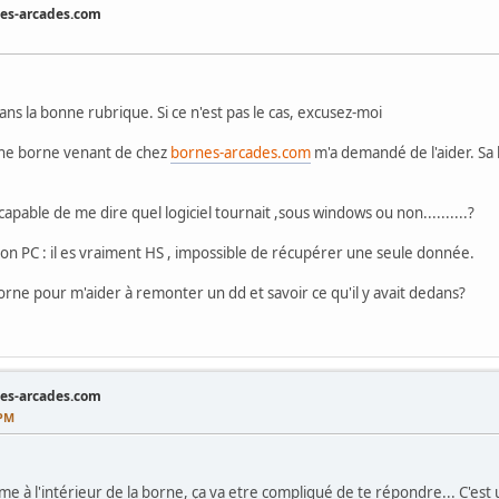
nes-arcades.com
 dans la bonne rubrique. Si ce n'est pas le cas, excusez-moi
une borne venant de chez
bornes-arcades.com
m'a demandé de l'aider. Sa
s capable de me dire quel logiciel tournait ,sous windows ou non..........?
mon PC : il es vraiment HS , impossible de récupérer une seule donnée.
borne pour m'aider à remonter un dd et savoir ce qu'il y avait dedans?
nes-arcades.com
 PM
ème à l'intérieur de la borne, ça va etre compliqué de te répondre... C'est