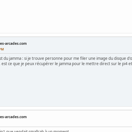
nes-arcades.com
 PM
est du jamma : si je trouve personne pour me filer une image du disque d'
 est ce que je peux récupérer le jamma pour le mettre direct sur le pi4 
nes-arcades.com
xin1 que vendait smallcab à un moment.