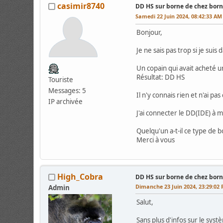
casimir8740
DD HS sur borne de chez bor
Samedi 22 Juin 2024, 08:42:33 AM
Bonjour,
Je ne sais pas trop si je suis
Un copain qui avait acheté 
Résultat: DD HS
Touriste
Messages: 5
Il n'y connais rien et n'ai pa
IP archivée
J'ai connecter le DD(IDE) à 
Quelqu'un a-t-il ce type de 
Merci à vous
High_Cobra
DD HS sur borne de chez bor
Dimanche 23 Juin 2024, 23:29:02
Admin
Salut,
Sans plus d'infos sur le syst