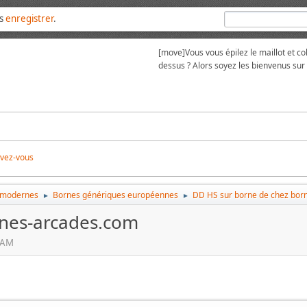
us
enregistrer
.
[move]
Vous vous épilez le maillot et 
dessus ? Alors soyez les bienvenus su
ivez-vous
 modernes
Bornes génériques européennes
DD HS sur borne de chez bor
►
►
rnes-arcades.com
3 AM