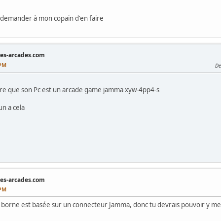
x demander à mon copain d'en faire
nes-arcades.com
 PM
De
ndre que son Pc est un arcade game jamma xyw-4pp4-s
n a cela
nes-arcades.com
 PM
l la borne est basée sur un connecteur Jamma, donc tu devrais pouvoir y 