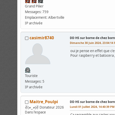
Grand Pilier
Messages: 759
Emplacement: Albertville
IP archivée
casimir8740
DD HS sur borne de chez bor
Dimanche 30 Juin 2024, 23:04:14
oui je pense en effet que c'
Pour raspberry et batocera ,
Touriste
Messages: 5
IP archivée
Maitre_Poulpi
DD HS sur borne de chez bor
Lundi 01 Juillet 2024, 14:40:39 PM
✌(◕‿◕)✌ Donateur 2026
Dans l'espace
Ca ressemble aux cartes xx