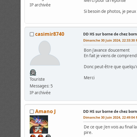
Merci pour ta réponse
IP archivée
Si besoin de photos, je peu
casimir8740
DD HS sur borne de chez bor
Dimanche 30 Juin 2024, 22:33:30
Bon j'avance doucement
En fait je viens de compre
Donc peut-être que quelqu'u
Merci
Touriste
Messages: 5
IP archivée
Amano J
DD HS sur borne de chez bor
Dimanche 30 Juin 2024, 22:49:04
De ce que j'en vois au fina
pire.