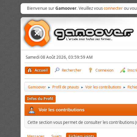
Bienvenue sur
Gamoover
. Veuillez vous
connecter
ou vo
Samedi 08 Août 2026, 03:59:59 AM
Accueil
Rechercher
Connexion
Inscr
Gamoover
Profil de pnauts
Voir les contributions
Fichie
►
►
►
Infos du Profil
Voir les contributions
Cette section vous permet de consulter les contributions (m
Messages
Sujets
Fichiers joints