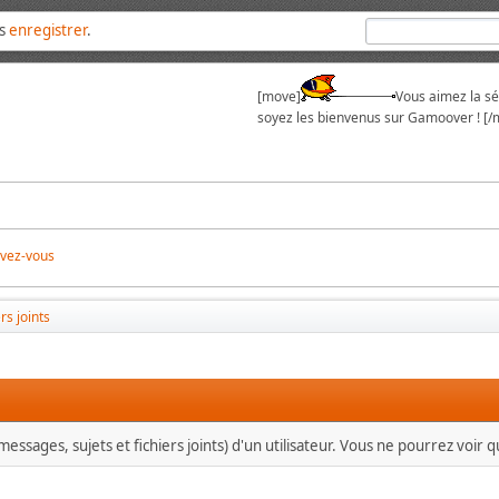
us
enregistrer
.
[move]
Vous aimez la sér
soyez les bienvenus sur Gamoover ! [/
ivez-vous
rs joints
essages, sujets et fichiers joints) d'un utilisateur. Vous ne pourrez voir 