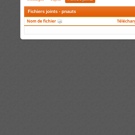
Fichiers joints - pnauts
Nom de fichier
Télécha