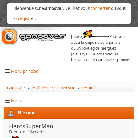
Bienvenue sur
Gamoover
. Veuillez vous
connecter
ou vous
enregistrer
.
[move]
Pour vous
aussi la chipo ne sera jamais
qu'un bootleg de merguez
(c)sushy18 ? Alors soyez les
bienvenus sur Gamoover ! [/move]
Menu principal
Gamoover
Profil de HerosSuperMan
Résumé
►
►
Menu
Résumé
HerosSuperMan
Dieu de l' Arcade