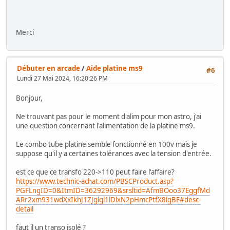
Merci
Débuter en arcade
/
Aide platine ms9
#6
Lundi 27 Mai 2024, 16:20:26 PM
Bonjour,
Ne trouvant pas pour le moment d'alim pour mon astro, j'ai
une question concernant l'alimentation de la platine ms9.
Le combo tube platine semble fonctionné en 100v mais je
suppose qu'il y a certaines tolérances avec la tension d'entrée.
est ce que ce transfo 220->110 peut faire l'affaire?
https://www.technic-achat.com/PBSCProduct.asp?
PGFLngID=0&ItmID=36292969&srsltid=AfmBOoo37EggfMd
ARr2xm931wdXxIkhJ1ZJglgl1lDlxN2pHmcPtfX8lgBE#desc-
detail
faut il un transo isolé ?