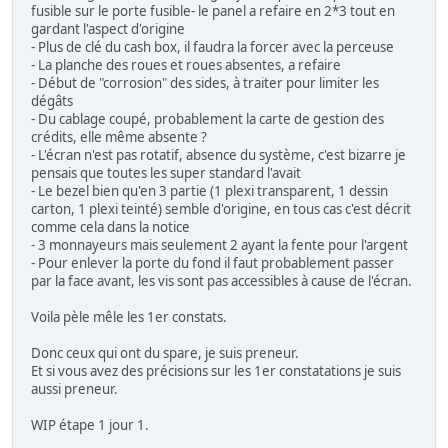
fusible sur le porte fusible- le panel a refaire en 2*3 tout en
gardant l'aspect d'origine
- Plus de clé du cash box, il faudra la forcer avec la perceuse
- La planche des roues et roues absentes, a refaire
- Début de "corrosion" des sides, à traiter pour limiter les
dégâts
- Du cablage coupé, probablement la carte de gestion des
crédits, elle même absente ?
- L'écran n'est pas rotatif, absence du système, c'est bizarre je
pensais que toutes les super standard l'avait
- Le bezel bien qu'en 3 partie (1 plexi transparent, 1 dessin
carton, 1 plexi teinté) semble d'origine, en tous cas c'est décrit
comme cela dans la notice
- 3 monnayeurs mais seulement 2 ayant la fente pour l'argent
- Pour enlever la porte du fond il faut probablement passer
par la face avant, les vis sont pas accessibles à cause de l'écran.
Voila pèle mêle les 1er constats.
Donc ceux qui ont du spare, je suis preneur.
Et si vous avez des précisions sur les 1er constatations je suis
aussi preneur.
WIP étape 1 jour 1.