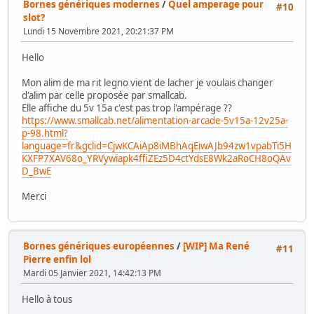
Bornes génériques modernes
/
Quel amperage pour
#10
slot?
Lundi 15 Novembre 2021, 20:21:37 PM
Hello
Mon alim de ma rit legno vient de lacher je voulais changer
d'alim par celle proposée par smallcab.
Elle affiche du 5v 15a c'est pas trop l'ampérage ??
https://www.smallcab.net/alimentation-arcade-5v15a-12v25a-
p-98.html?
language=fr&gclid=CjwKCAiAp8iMBhAqEiwAJb94zw1vpabTi5H
KXFP7XAV68o_YRVywiapk4ffiZEz5D4ctYdsE8Wk2aRoCH8oQAv
D_BwE
Merci
Bornes génériques européennes
/
[WIP] Ma René
#11
Pierre enfin lol
Mardi 05 Janvier 2021, 14:42:13 PM
Hello à tous