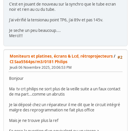
C'est en jouant de nouveau sur la synchro que le tube ecran
noir et rien au cu du tube.
J'ai vérifié la tensionau point TP6, j'ai 89v et pas 145v.
Je seche un peu beaucoup....
Merci!!!
Moniteurs et platines, écrans & Lcd, rétroprojecteurs
/
#2
CI Saa5564ps/m3/0181 Philips
Jeudi 06 Novembre 2025, 20:06:53 PM
Bonjour
Ma tv crt philips ne sort plus de la veille suite a un faux contact
de ma part...comme un abrutis
Je lai déposé chez un réparateur il me dit que le circuit intégré
malgre des reprogrammation ne fait plus office
Mais je ne trouve plus la ref