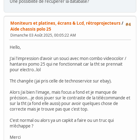
Une possibilité de récupérer la database?
Moniteurs et platines, écrans & Lcd, rétroprojecteurs
/
#4
Aide chassis polo 25
Dimanche 03 Août 2025, 00:05:22 AM
Hello,
J'ai l'impression d'avoir un souci avec mon combo videocolor /
hantarex pomo 25 qui ne fonctionnait car la tht se prennait
pour electro..lol
Tht changée (jai pris celle de technoservice sur ebay).
Alors j'ai bien l'image, mais focus a fond et je manque de
précision...je dois jouer sur le contraste de la télécommande et
sur la tht (a fond elle aussi) pour avoir quelques chose de
correcte mais je trouve pas que c'est top.
C'est normal ou alors ya un capkit a faire ou un truc qui
m'échappe ?
Merci