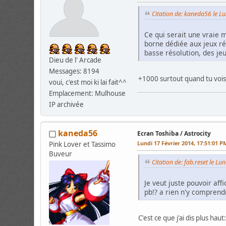
Citation de: kaneda56 le L
Ce qui serait une vraie 
borne dédiée aux jeux réc
basse résolution, des jeu
Dieu de l' Arcade
Messages: 8194
+1000 surtout quand tu vois
voui, c'est moi ki lai fait^^
Emplacement: Mulhouse
IP archivée
kaneda56
Ecran Toshiba / Astrocity
Lundi 17 Février 2014, 17:51:01 P
Pink Lover et Tassimo
Buveur
Citation de: fab.reset le L
Je veut juste pouvoir aff
pb!? a rien n'y comprendr
C'est ce que j'ai dis plus h