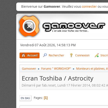
Bienvenue sur
Gamoover
. Veuillez vous
connecter
ou vo
Vendredi 07 Août 2026, 14:58:13 PM
Accueil
Rechercher
Connexion
Inscr
Gamoover
Forums " WORKSHOP"
Moniteurs et platines, 
►
►
Ecran Toshiba / Astrocity
Démarré par fab.reset, Lundi 17 Février 2014, 08:02:42
Pages
1
EN BAS