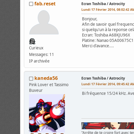
fab.reset
Ecran Toshiba / Astrocity
Lundi 17 Février 2014, 08:02:42 A
Bonjour,
Afin de savoir quel frequence
si quelqu'un à la reponse cel
Ecran: Toshiba A68KJU96X
Platine: Nanao 05A00675C1
Merci d'avance....
Curieux
Messages: 11
IP archivée
kaneda56
Ecran Toshiba / Astrocity
Lundi 17 Février 2014, 09:45:42 A
Pink Lover et Tassimo
Buveur
Bi fréquence 15/24 kHz. Av
"Arrête de te croire fort avec tes