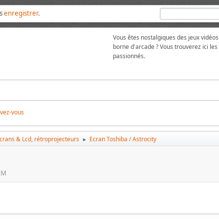
us
enregistrer
.
Vous êtes nostalgiques des jeux vidéos
borne d'arcade ? Vous trouverez ici l
passionnés.
ivez-vous
écrans & Lcd, rétroprojecteurs
Ecran Toshiba / Astrocity
►
 AM