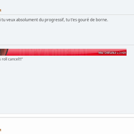
M
 tu veux absolument du progressif, tu t'es gouré de borne.
 roll cancel!!!"
M