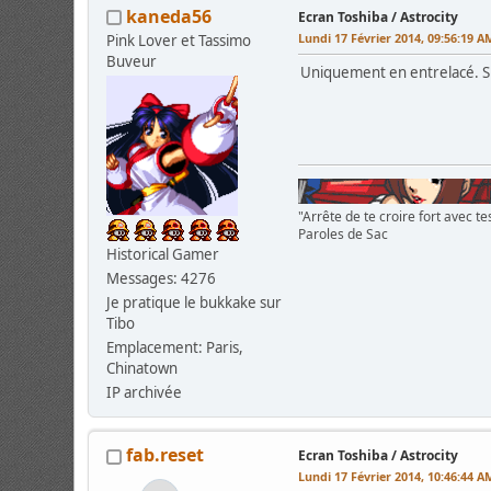
kaneda56
Ecran Toshiba / Astrocity
Lundi 17 Février 2014, 09:56:19 A
Pink Lover et Tassimo
Buveur
Uniquement en entrelacé. Si
"Arrête de te croire fort avec tes
Paroles de Sac
Historical Gamer
Messages: 4276
Je pratique le bukkake sur
Tibo
Emplacement: Paris,
Chinatown
IP archivée
fab.reset
Ecran Toshiba / Astrocity
Lundi 17 Février 2014, 10:46:44 A