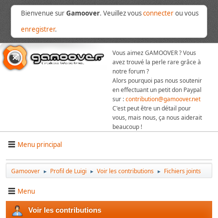
Bienvenue sur
Gamoover
. Veuillez vous
connecter
ou vous
enregistrer
.
Vous aimez GAMOOVER ? Vous
avez trouvé la perle rare grâce à
notre forum ?
Alors pourquoi pas nous soutenir
en effectuant un petit don Paypal
sur :
contribution@gamoover.net
C'est peut être un détail pour
vous, mais nous, ça nous aiderait
beaucoup !
Menu principal
Gamoover
Profil de Luigi
Voir les contributions
Fichiers joints
►
►
►
Menu
Voir les contributions