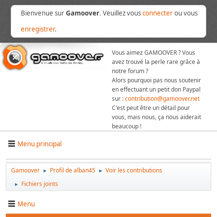
Bienvenue sur
Gamoover
. Veuillez vous
connecter
ou vous
enregistrer
.
Vous aimez GAMOOVER ? Vous
avez trouvé la perle rare grâce à
notre forum ?
Alors pourquoi pas nous soutenir
en effectuant un petit don Paypal
sur :
contribution@gamoover.net
C'est peut être un détail pour
vous, mais nous, ça nous aiderait
beaucoup !
Menu principal
Gamoover
Profil de alban45
Voir les contributions
►
►
Fichiers joints
►
Menu