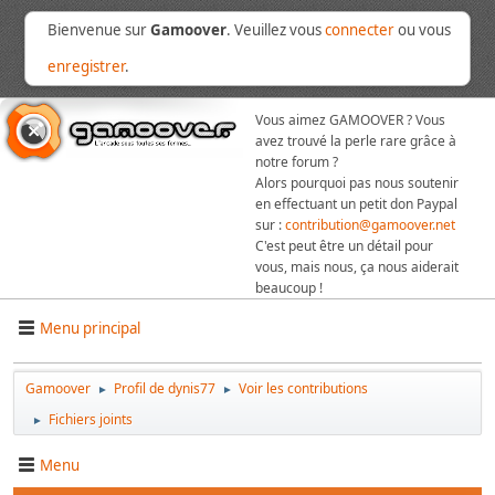
Bienvenue sur
Gamoover
. Veuillez vous
connecter
ou vous
enregistrer
.
Vous aimez GAMOOVER ? Vous
avez trouvé la perle rare grâce à
notre forum ?
Alors pourquoi pas nous soutenir
en effectuant un petit don Paypal
sur :
contribution@gamoover.net
C'est peut être un détail pour
vous, mais nous, ça nous aiderait
beaucoup !
Menu principal
Gamoover
Profil de dynis77
Voir les contributions
►
►
Fichiers joints
►
Menu