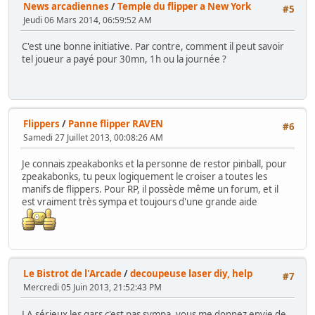
News arcadiennes
/
Temple du flipper a New York
#5
Jeudi 06 Mars 2014, 06:59:52 AM
C'est une bonne initiative. Par contre, comment il peut savoir
tel joueur a payé pour 30mn, 1h ou la journée ?
Flippers
/
Panne flipper RAVEN
#6
Samedi 27 Juillet 2013, 00:08:26 AM
Je connais zpeakabonks et la personne de restor pinball, pour
zpeakabonks, tu peux logiquement le croiser a toutes les
manifs de flippers. Pour RP, il possède même un forum, et il
est vraiment très sympa et toujours d'une grande aide
Le Bistrot de l'Arcade
/
decoupeuse laser diy, help
#7
Mercredi 05 Juin 2013, 21:52:43 PM
LA sérieux les gars c'est pas sympa, vous me donnez envie de