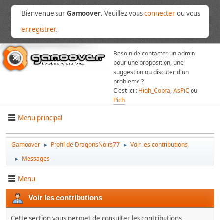
Bienvenue sur
Gamoover
. Veuillez vous
connecter
ou vous
enregistrer
.
Besoin de contacter un admin
pour une proposition, une
suggestion ou discuter d'un
probleme ?
C'est ici :
High_Cobra
,
AsPiC
ou
Pich
Menu principal
Gamoover
Profil de DragonsNoirs77
Voir les contributions
►
►
Messages
►
Menu
Voir les contributions
Cette section vous permet de consulter les contributions