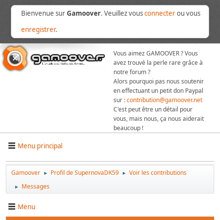
Bienvenue sur
Gamoover
. Veuillez vous
connecter
ou vous
enregistrer
.
Vous aimez GAMOOVER ? Vous
avez trouvé la perle rare grâce à
notre forum ?
Alors pourquoi pas nous soutenir
en effectuant un petit don Paypal
sur :
contribution@gamoover.net
C'est peut être un détail pour
vous, mais nous, ça nous aiderait
beaucoup !
Menu principal
Gamoover
Profil de SupernovaDK59
Voir les contributions
►
►
Messages
►
Menu