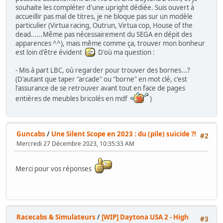
souhaite les compléter d'une upright dédiée. Suis ouvert à
accueillir pas mal de titres, je ne bloque pas sur un modèle
particulier (Virtua racing, Outrun, Virtua cop, House of the
dead......Même pas nécessairement du SEGA en dépit des
apparences ^^), mais même comme ça, trouver mon bonheur
est loin d'être évident
D'où ma question :
- Mis à part LBC, où regarder pour trouver des bornes...?
(D'autant que taper "arcade" ou "borne" en mot clé, c'est
l'assurance de se retrouver avant tout en face de pages
entières de meubles bricolés en mdf
)
Guncabs
/
Une Silent Scope en 2023 : du (pile) suicide ?!
#2
Mercredi 27 Décembre 2023, 10:35:33 AM
Merci pour vos réponses
Racecabs & Simulateurs
/
[WIP] Daytona USA 2 - High
#3