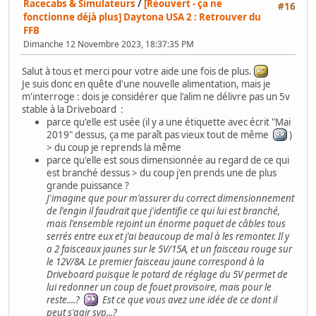
Racecabs & Simulateurs
/
[Réouvert - ça ne
#16
fonctionne déjà plus] Daytona USA 2 : Retrouver du
FFB
Dimanche 12 Novembre 2023, 18:37:35 PM
Salut à tous et merci pour votre aide une fois de plus.
Je suis donc en quête d'une nouvelle alimentation, mais je
m'interroge : dois je considérer que l'alim ne délivre pas un 5v
stable à la Driveboard :
parce qu'elle est usée (il y a une étiquette avec écrit "Mai
2019" dessus, ça me paraît pas vieux tout de même
)
> du coup je reprends la même
parce qu'elle est sous dimensionnée au regard de ce qui
est branché dessus > du coup j'en prends une de plus
grande puissance ?
J'imagine que pour m'assurer du correct dimensionnement
de l'engin il faudrait que j'identifie ce qui lui est branché,
mais l'ensemble rejoint un énorme paquet de câbles tous
serrés entre eux et j'ai beaucoup de mal à les remonter. Il y
a 2 faisceaux jaunes sur le 5V/15A, et un faisceau rouge sur
le 12V/8A. Le premier faisceau jaune correspond à la
Driveboard puisque le potard de réglage du 5V permet de
lui redonner un coup de fouet provisoire, mais pour le
reste....?
Est ce que vous avez une idée de ce dont il
peut s'agir svp...?