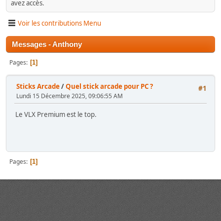
avez accès.
Voir les contributions Menu
Messages - Anthony
Pages
1
Sticks Arcade
/
Quel stick arcade pour PC ?
#1
Lundi 15 Décembre 2025, 09:06:55 AM
Le VLX Premium est le top.
Pages
1