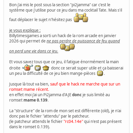
Bon j'ai mis le post sous la section "pi2jamma" car c'est le
système que j'utilise pour ce jeu dans ma cocktail Tate. Mais s'il
faut déplacer le sujet n'hésitez pas
je vous explique :
Billytimesgames a sorti un hack de la rom arcade en janvier
2026 qui permet de
ne pas perdre de puissance de feu quand
on perd une vie dans ce jeu.
Et vous savez tous que ce jeu, il fatigue énormément la main
droite
donc ce serait super utile et ça baisserai
un peu la difficulté de ce jeu bien mange-pièces
.
Jusque là tout va bien,
sauf que le hack ne marche que sur un
romset mame récent.
en effet moi j'ai un Pi2jamma d'AJE
donc
je suis limité au
romset
mame 0.139
.
La "structure" de la rom de mon set est différente (old), je n'ai
donc pas le fichier "attendu" par le patcheur.
(le patcheur attends le fichier
"rc04.14e"
qui n'est pas présent
dans le romset 0.139).