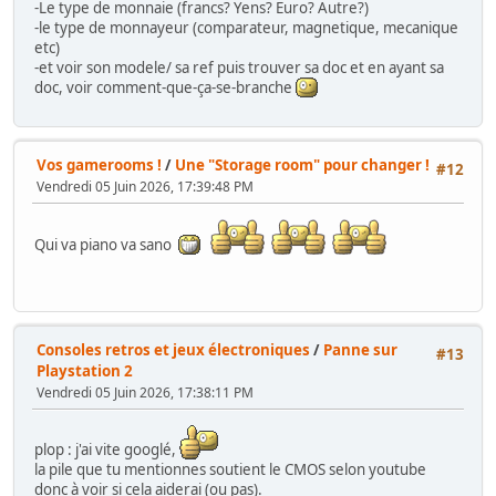
-Le type de monnaie (francs? Yens? Euro? Autre?)
-le type de monnayeur (comparateur, magnetique, mecanique
etc)
-et voir son modele/ sa ref puis trouver sa doc et en ayant sa
doc, voir comment-que-ça-se-branche
Vos gamerooms !
/
Une "Storage room" pour changer !
#12
Vendredi 05 Juin 2026, 17:39:48 PM
Qui va piano va sano
Consoles retros et jeux électroniques
/
Panne sur
#13
Playstation 2
Vendredi 05 Juin 2026, 17:38:11 PM
plop : j'ai vite googlé,
la pile que tu mentionnes soutient le CMOS selon youtube
donc à voir si cela aiderai (ou pas).