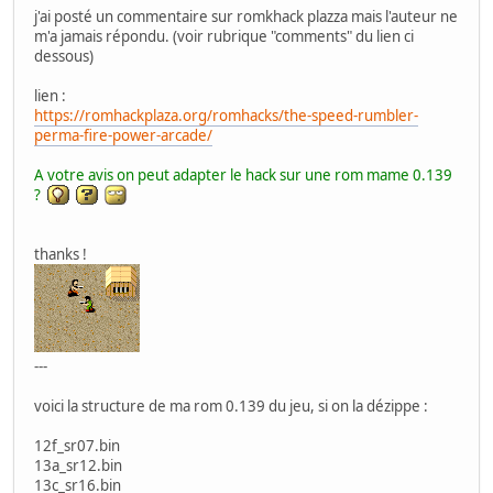
j'ai posté un commentaire sur romkhack plazza mais l'auteur ne
m'a jamais répondu. (voir rubrique "comments" du lien ci
dessous)
lien :
https://romhackplaza.org/romhacks/the-speed-rumbler-
perma-fire-power-arcade/
A votre avis on peut adapter le hack sur une rom mame 0.139
?
thanks !
---
voici la structure de ma rom 0.139 du jeu, si on la dézippe :
12f_sr07.bin
13a_sr12.bin
13c_sr16.bin