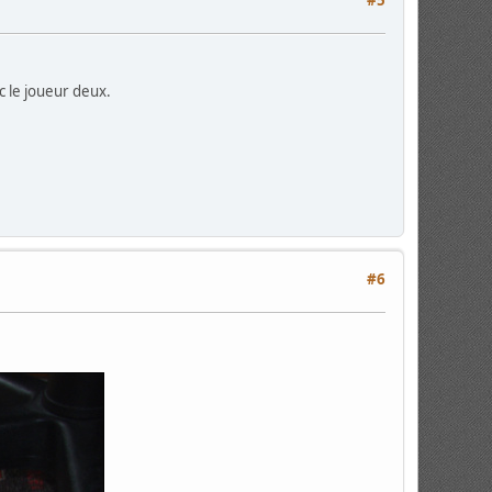
#5
c le joueur deux.
#6