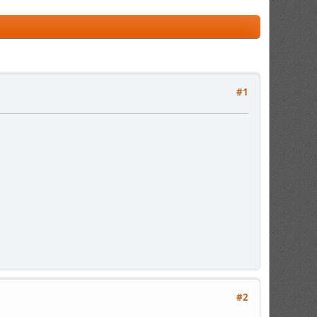
#1
#2