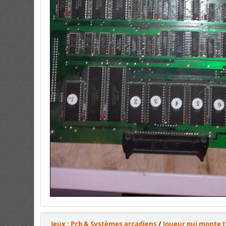
Jeux : Pcb & Systèmes arcadiens
/
Joueur qui monte t