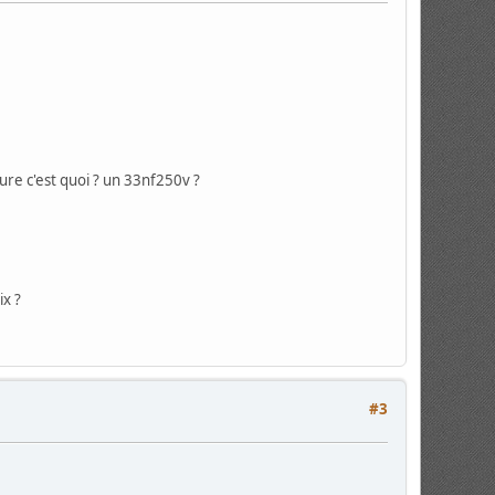
dure c'est quoi ? un 33nf250v ?
ix ?
#3