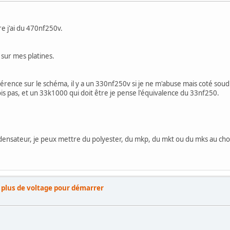
e j'ai du 470nf250v.
 sur mes platines.
éférence sur le schéma, il y a un 330nf250v si je ne m'abuse mais coté sou
ois pas, et un 33k1000 qui doit être je pense l'équivalence du 33nf250.
ondensateur, je peux mettre du polyester, du mkp, du mkt ou du mks au cho
e plus de voltage pour démarrer