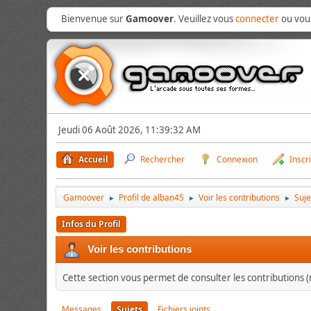
Bienvenue sur
Gamoover
. Veuillez vous
connecter
ou vo
Jeudi 06 Août 2026, 11:39:32 AM
Accueil
Rechercher
Connexion
Inscr
Gamoover
Profil de alban45
Voir les contributions
Suje
►
►
►
Infos du Profil
Voir les contributions
Cette section vous permet de consulter les contributions (m
Messages
Sujets
Fichiers joints