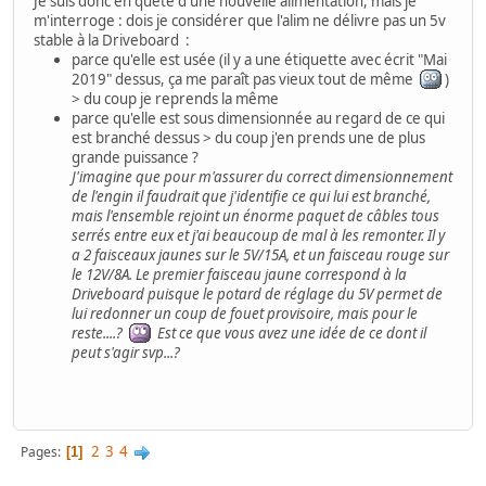
Je suis donc en quête d'une nouvelle alimentation, mais je
m'interroge : dois je considérer que l'alim ne délivre pas un 5v
stable à la Driveboard :
parce qu'elle est usée (il y a une étiquette avec écrit "Mai
2019" dessus, ça me paraît pas vieux tout de même
)
> du coup je reprends la même
parce qu'elle est sous dimensionnée au regard de ce qui
est branché dessus > du coup j'en prends une de plus
grande puissance ?
J'imagine que pour m'assurer du correct dimensionnement
de l'engin il faudrait que j'identifie ce qui lui est branché,
mais l'ensemble rejoint un énorme paquet de câbles tous
serrés entre eux et j'ai beaucoup de mal à les remonter. Il y
a 2 faisceaux jaunes sur le 5V/15A, et un faisceau rouge sur
le 12V/8A. Le premier faisceau jaune correspond à la
Driveboard puisque le potard de réglage du 5V permet de
lui redonner un coup de fouet provisoire, mais pour le
reste....?
Est ce que vous avez une idée de ce dont il
peut s'agir svp...?
2
3
4
Pages
1