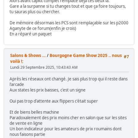
Alors avant capkit complet remplace déjà ces deux là.
Gare a la surpanne si tu changes tout et que ça foire toujours,
tu sauras plus ou chercher.
De mémoire désormais les PCS sont remplaçable sur les p2000
Aganyte de ce forum(enfin je crois)
En a réparé un paquet
Salons & Shows ...
/
Bourgogne Game Show 2025 .. nous
#7
voilà !;
Lundi 29 Septembre 2025, 10:43:43 AM
Après les réseaux ont changé. Je sais plus trop qui il reste dans
l'arcade
Aux states les prix baisses, c'est un signe
Oui pas trop d'attente aux flippers c'était super
Et de biens belles machine
Paradoxalement des prix moins cher en salon que sur les sites
de vente en ligne
Un bon indicateur pour les amateurs de prix roumains dont
nous faisons partie