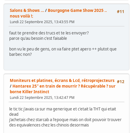
Salons & Shows ...
/
Bourgogne Game Show 2025 ..
#11
nous voilà !;
Lundi 22 Septembre 2025, 13:43:55 PM
faut te prendre des trucs et te les envoyer?
parce qu'au besoin c'est faisable
bon vu le peu de gens, on va faire ptet apero ++ plutot que
barbec non?
Moniteurs et platines, écrans & Lcd, rétroprojecteurs
#12
/
Hantarex 25" en train de mourrir ? Récupérable ? sur
borne Killer Instinct
Lundi 22 Septembre 2025, 13:42:47 PM
le tic tic j'avais ca sur ma generique et c'etait la THT qui etait
dead
j'achetais chez starcab a l'epoque mais on doit pouvoir trouver
des equivalences chez les chinois desormais