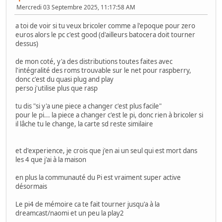
Mercredi 03 Septembre 2025, 11:17:58 AM
a toi de voir si tu veux bricoler comme a l'epoque pour zero
euros alors le pc c'est good (d'ailleurs batocera doit tourner
dessus)
de mon coté, y'a des distributions toutes faites avec
l'intégralité des roms trouvable sur le net pour raspberry,
donc c'est du quasi plug and play
perso j'utilise plus que rasp
tu dis "si y'a une piece a changer c'est plus facile"
pour le pi... la piece a changer c'est le pi, donc rien à bricoler si
il lâche tu le change, la carte sd reste similaire
et d'experience, je crois que j'en ai un seul qui est mort dans
les 4 que j'ai à la maison
en plus la communauté du Pi est vraiment super active
désormais
Le pi4 de mémoire ca te fait tourner jusqu'a à la
dreamcast/naomi et un peu la play2