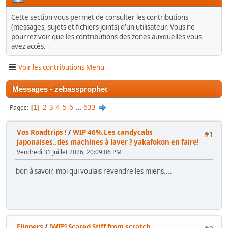
Cette section vous permet de consulter les contributions
(messages, sujets et fichiers joints) d'un utilisateur. Vous ne
pourrez voir que les contributions des zones auxquelles vous
avez accès.
Voir les contributions Menu
Messages - zebassprophet
2
3
4
5
6
...
633
Pages
1
Vos Roadtrips !
/
WIP 46%.Les candycabs
#1
japonaises..des machines à laver ? yakafokon en faire!
Vendredi 31 Juillet 2026, 20:09:06 PM
bon à savoir, moi qui voulais revendre les miens....
Flippers
/
[WIP] Scared Stiff from scratch