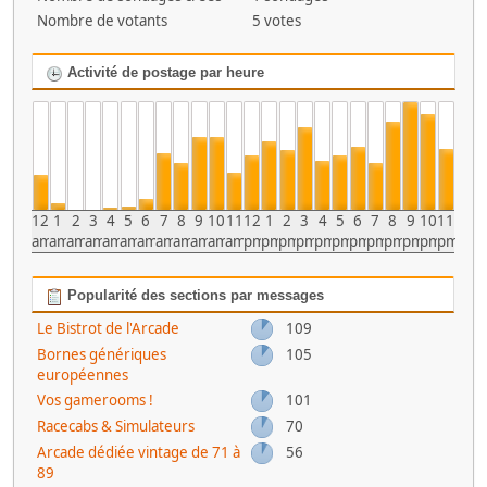
Nombre de votants
5 votes
Activité de postage par heure
12
1
2
3
4
5
6
7
8
9
10
11
12
1
2
3
4
5
6
7
8
9
10
11
am
am
am
am
am
am
am
am
am
am
am
am
pm
pm
pm
pm
pm
pm
pm
pm
pm
pm
pm
pm
Popularité des sections par messages
Le Bistrot de l'Arcade
109
Bornes génériques
105
européennes
Vos gamerooms !
101
Racecabs & Simulateurs
70
Arcade dédiée vintage de 71 à
56
89