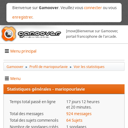
Bienvenue sur
Gamoover
. Veuillez vous
connecter
ou vous
enregistrer
.
[move]
Bienvenue sur Gamoover,
portail francophone de l'arcade.
Menu principal
Gamoover
Profil de mariopourlavie
Voir les statistiques
►
►
Menu
Statistiques générales - mariopourlavie
Temps total passé en ligne
17 jours 12 heures
et 20 minutes.
Total des messages
924 messages
Total des sujets commencés
64 Sujets
Nombre de sondages créés
1 sondages