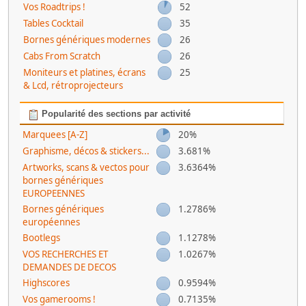
Vos Roadtrips !
52
Tables Cocktail
35
Bornes génériques modernes
26
Cabs From Scratch
26
Moniteurs et platines, écrans
25
& Lcd, rétroprojecteurs
Popularité des sections par activité
Marquees [A-Z]
20%
Graphisme, décos & stickers...
3.681%
Artworks, scans & vectos pour
3.6364%
bornes génériques
EUROPEENNES
Bornes génériques
1.2786%
européennes
Bootlegs
1.1278%
VOS RECHERCHES ET
1.0267%
DEMANDES DE DECOS
Highscores
0.9594%
Vos gamerooms !
0.7135%