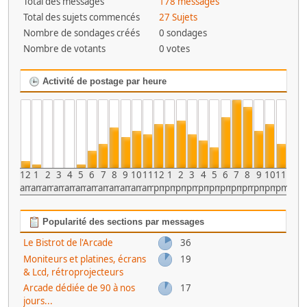
Total des messages
178 messages
Total des sujets commencés
27 Sujets
Nombre de sondages créés
0 sondages
Nombre de votants
0 votes
Activité de postage par heure
12
1
2
3
4
5
6
7
8
9
10
11
12
1
2
3
4
5
6
7
8
9
10
11
am
am
am
am
am
am
am
am
am
am
am
am
pm
pm
pm
pm
pm
pm
pm
pm
pm
pm
pm
pm
Popularité des sections par messages
Le Bistrot de l'Arcade
36
Moniteurs et platines, écrans
19
& Lcd, rétroprojecteurs
Arcade dédiée de 90 à nos
17
jours...