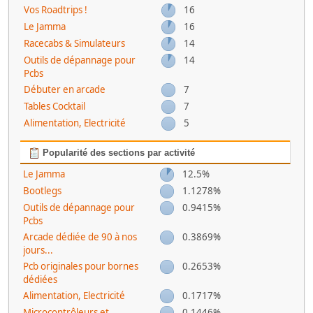
Vos Roadtrips !
16
Le Jamma
16
Racecabs & Simulateurs
14
Outils de dépannage pour
14
Pcbs
Débuter en arcade
7
Tables Cocktail
7
Alimentation, Electricité
5
Popularité des sections par activité
Le Jamma
12.5%
Bootlegs
1.1278%
Outils de dépannage pour
0.9415%
Pcbs
Arcade dédiée de 90 à nos
0.3869%
jours...
Pcb originales pour bornes
0.2653%
dédiées
Alimentation, Electricité
0.1717%
Microcontrôleurs et
0.1446%