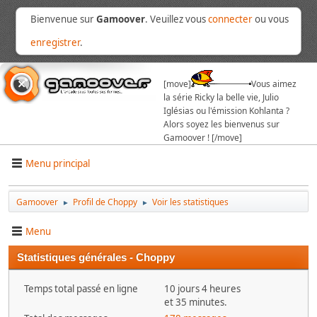
Bienvenue sur
Gamoover
. Veuillez vous
connecter
ou vous
enregistrer
.
[move]
Vous aimez
la série Ricky la belle vie, Julio
Iglésias ou l'émission Kohlanta ?
Alors soyez les bienvenus sur
Gamoover ! [/move]
Menu principal
Gamoover
Profil de Choppy
Voir les statistiques
►
►
Menu
Statistiques générales - Choppy
Temps total passé en ligne
10 jours 4 heures
et 35 minutes.