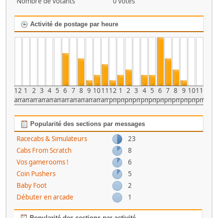
Nombre de votants
0 votes
Activité de postage par heure
12
1
2
3
4
5
6
7
8
9
10
11
12
1
2
3
4
5
6
7
8
9
10
11
am
am
am
am
am
am
am
am
am
am
am
am
pm
pm
pm
pm
pm
pm
pm
pm
pm
pm
pm
pm
Popularité des sections par messages
Racecabs & Simulateurs
23
Cabs From Scratch
8
Vos gamerooms !
6
Coin Pushers
5
Baby Foot
2
Débuter en arcade
1
Popularité des sections par activité