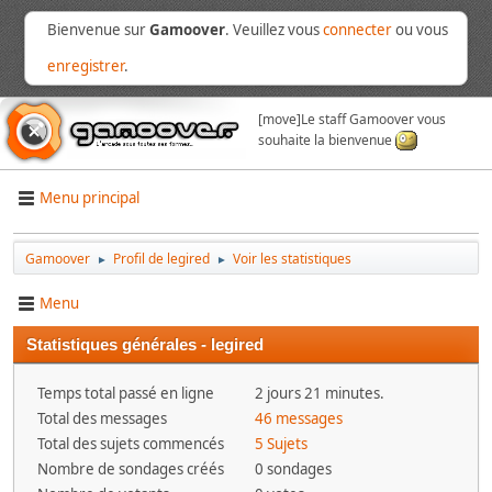
Bienvenue sur
Gamoover
. Veuillez vous
connecter
ou vous
enregistrer
.
[move]
Le staff Gamoover vous
souhaite la bienvenue
Menu principal
Gamoover
Profil de legired
Voir les statistiques
►
►
Menu
Statistiques générales - legired
Temps total passé en ligne
2 jours 21 minutes.
Total des messages
46 messages
Total des sujets commencés
5 Sujets
Nombre de sondages créés
0 sondages