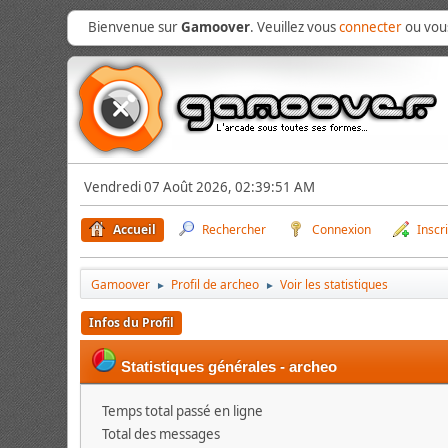
Bienvenue sur
Gamoover
. Veuillez vous
connecter
ou vo
Vendredi 07 Août 2026, 02:39:51 AM
Accueil
Rechercher
Connexion
Inscr
Gamoover
Profil de archeo
Voir les statistiques
►
►
Infos du Profil
Statistiques générales - archeo
Temps total passé en ligne
Total des messages