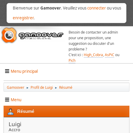
Bienvenue sur
Gamoover
. Veuillez vous
connecter
ou vous
enregistrer
.
Besoin de contacter un admin
pour une proposition, une
suggestion ou discuter d'un
probleme ?
C'est ici :
High_Cobra
,
AsPiC
ou
Pich
Menu principal
Gamoover
Profil de Luigi
Résumé
►
►
Menu
Résumé
Luigi
Accro