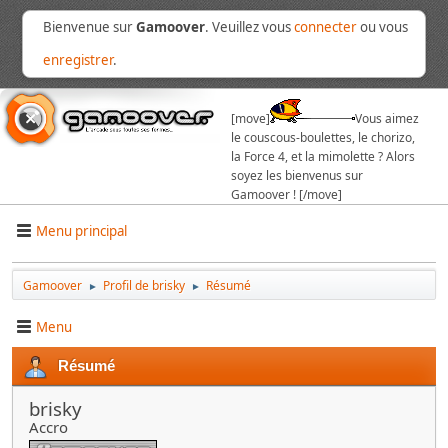
Bienvenue sur
Gamoover
. Veuillez vous
connecter
ou vous
enregistrer
.
[move]
Vous aimez
le couscous-boulettes, le chorizo,
la Force 4, et la mimolette ? Alors
soyez les bienvenus sur
Gamoover ! [/move]
Menu principal
Gamoover
Profil de brisky
Résumé
►
►
Menu
Résumé
brisky
Accro