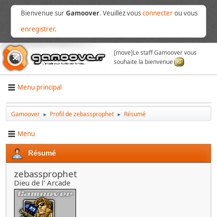
Bienvenue sur
Gamoover
. Veuillez vous
connecter
ou vous
enregistrer
.
[move]
Le staff Gamoover vous
souhaite la bienvenue
Menu principal
Gamoover
Profil de zebassprophet
Résumé
►
►
Menu
Résumé
zebassprophet
Dieu de l' Arcade