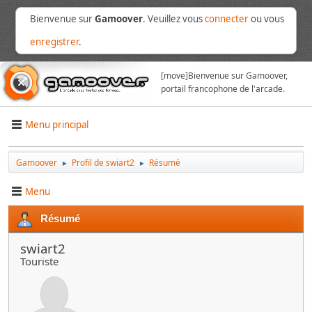
Bienvenue sur
Gamoover
. Veuillez vous
connecter
ou vous
enregistrer
.
[move]
Bienvenue sur Gamoover,
portail francophone de l'arcade.
Menu principal
Gamoover
Profil de swiart2
Résumé
►
►
Menu
Résumé
swiart2
Touriste