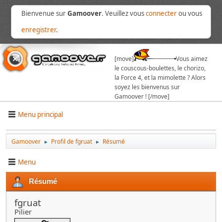
Bienvenue sur
Gamoover
. Veuillez vous
connecter
ou vous
enregistrer
.
[move]
Vous aimez
le couscous-boulettes, le chorizo,
la Force 4, et la mimolette ? Alors
soyez les bienvenus sur
Gamoover ! [/move]
Menu principal
Gamoover
Profil de fgruat
Résumé
►
►
Menu
Résumé
fgruat
Pilier