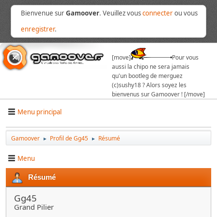
Bienvenue sur
Gamoover
. Veuillez vous
connecter
ou vous
enregistrer
.
[move]
Pour vous
aussi la chipo ne sera jamais
qu'un bootleg de merguez
(c)sushy18 ? Alors soyez les
bienvenus sur Gamoover ! [/move]
Menu principal
Gamoover
Profil de Gg45
Résumé
►
►
Menu
Résumé
Gg45
Grand Pilier