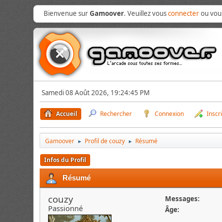
Bienvenue sur
Gamoover
. Veuillez vous
connecter
ou vo
Samedi 08 Août 2026, 19:24:45 PM
Accueil
Rechercher
Connexion
Inscr
Gamoover
Profil de couzy
Résumé
►
►
Infos du Profil
Résumé
couzy
Messages:
Passionné
Âge: