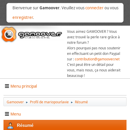
Bienvenue sur
Gamoover
. Veuillez vous
connecter
ou vous
enregistrer
.
Vous aimez GAMOOVER ? Vous
avez trouvé la perle rare grâce à
notre forum ?
Alors pourquoi pas nous soutenir
en effectuant un petit don Paypal
sur :
contribution@gamoover.net
C'est peut être un détail pour
vous, mais nous, ça nous aiderait
beaucoup !
Menu principal
Gamoover
Profil de mariopourlavie
Résumé
►
►
Menu
Résumé