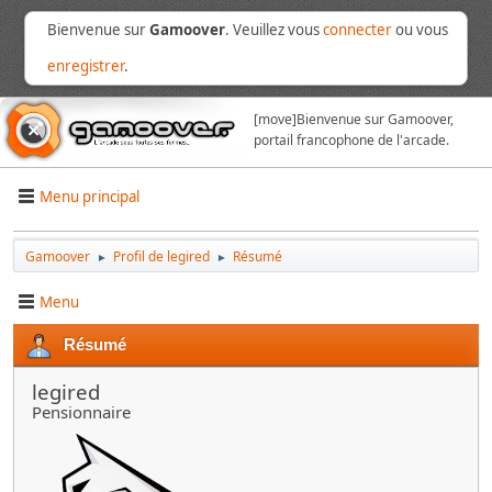
Bienvenue sur
Gamoover
. Veuillez vous
connecter
ou vous
enregistrer
.
[move]
Bienvenue sur Gamoover,
portail francophone de l'arcade.
Menu principal
Gamoover
Profil de legired
Résumé
►
►
Menu
Résumé
legired
Pensionnaire