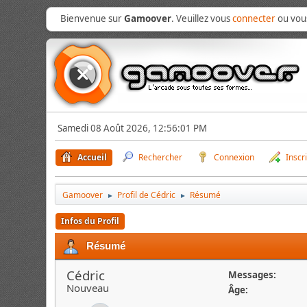
Bienvenue sur
Gamoover
. Veuillez vous
connecter
ou vo
Samedi 08 Août 2026, 12:56:01 PM
Accueil
Rechercher
Connexion
Inscr
Gamoover
Profil de Cédric
Résumé
►
►
Infos du Profil
Résumé
Cédric
Messages:
Nouveau
Âge: