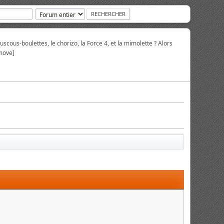
scous-boulettes, le chorizo, la Force 4, et la mimolette ? Alors
move]