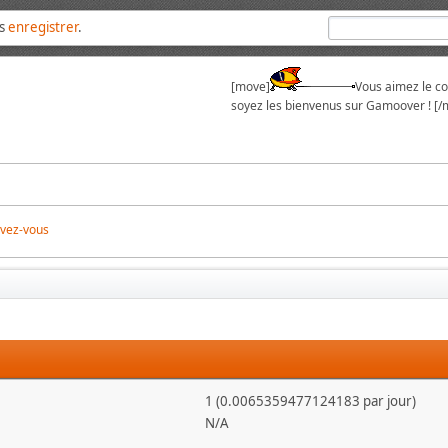
us
enregistrer
.
[move]
Vous aimez le cou
soyez les bienvenus sur Gamoover ! [/
ivez-vous
1 (0.0065359477124183 par jour)
N/A