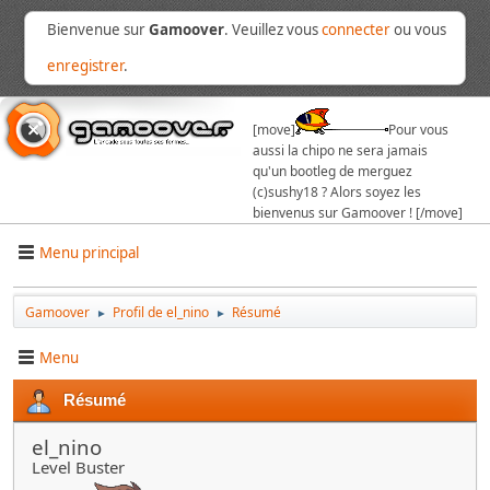
Bienvenue sur
Gamoover
. Veuillez vous
connecter
ou vous
enregistrer
.
[move]
Pour vous
aussi la chipo ne sera jamais
qu'un bootleg de merguez
(c)sushy18 ? Alors soyez les
bienvenus sur Gamoover ! [/move]
Menu principal
Gamoover
Profil de el_nino
Résumé
►
►
Menu
Résumé
el_nino
Level Buster