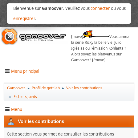
Bienvenue sur
Gamoover
. Veuillez vous
connecter
ou vous
enregistrer
.
[move]
Vous aimez
la série Ricky la belle vie, Julio
Iglésias ou l'émission Kohlanta ?
Alors soyez les bienvenus sur
Gamoover ! [/move]
Menu principal
Gamoover
Profil de gottlieb
Voir les contributions
►
►
Fichiers joints
►
Menu
Voir les contributions
Cette section vous permet de consulter les contributions