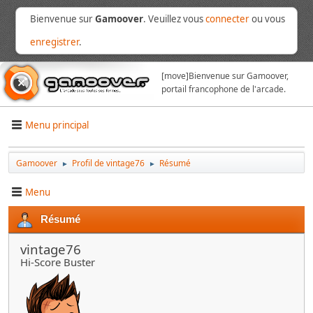
Bienvenue sur
Gamoover
. Veuillez vous
connecter
ou vous
enregistrer
.
[move]
Bienvenue sur Gamoover,
portail francophone de l'arcade.
Menu principal
Gamoover
Profil de vintage76
Résumé
►
►
Menu
Résumé
vintage76
Hi-Score Buster