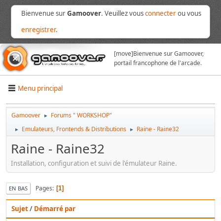
Bienvenue sur
Gamoover
. Veuillez vous
connecter
ou vous
enregistrer
.
[move]
Bienvenue sur Gamoover,
portail francophone de l'arcade.
Menu principal
Gamoover
Forums " WORKSHOP"
►
Emulateurs, Frontends & Distributions
Raine - Raine32
►
►
Raine - Raine32
Installation, configuration et suivi de l'émulateur Raine.
Pages
1
EN BAS
Sujet
/
Démarré par