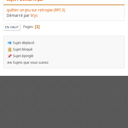
quitter un jeu sur retropie (RPI 3)
Démarré par
liryc
Pages
1
EN HAUT
Sujet déplacé
Sujet bloqué
Sujet épinglé
Sujets que vous suivez