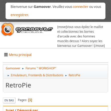
Bienvenue sur
Gamoover
. Veuillez vous
connecter
ou vous
enregistrer
.
[move]
Vous vous épilez le maillot
et collectionnez les bornes
d'arcade avec des hommes
musclés dessus ? Alors soyez les
bienvenus sur Gamoover ! [/move]
Menu principal
Gamoover
Forums " WORKSHOP"
►
Emulateurs, Frontends & Distributions
RetroPie
►
►
RetroPie
Pages
1
EN BAS
Sujet
/
Démarré par