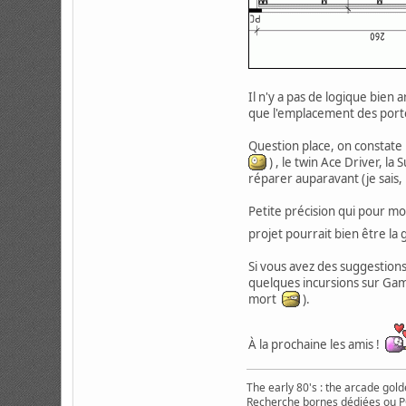
Il n'y a pas de logique bien
que l'emplacement des portes
Question place, on constate p
) , le twin Ace Driver, l
réparer auparavant (je sais, l'
Petite précision qui pour moi
projet pourrait bien être l
Si vous avez des suggestions
quelques incursions sur Gamo
mort
).
À la prochaine les amis !
The early 80's : the arcade gold
Recherche bornes dédiées ou PC