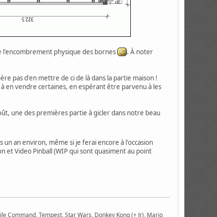
ion de l'encombrement physique des bornes
. À noter
ère pas d'en mettre de ci de là dans la partie maison !
e à en vendre certaines, en espérant être parvenu à les
 coût, une des premières partie à gicler dans notre beau
 un an environ, même si je ferai encore à l'occasion
n et Video Pinball (WIP qui sont quasiment au point
ile Command, Tempest, Star Wars, Donkey Kong (+ Jr), Mario