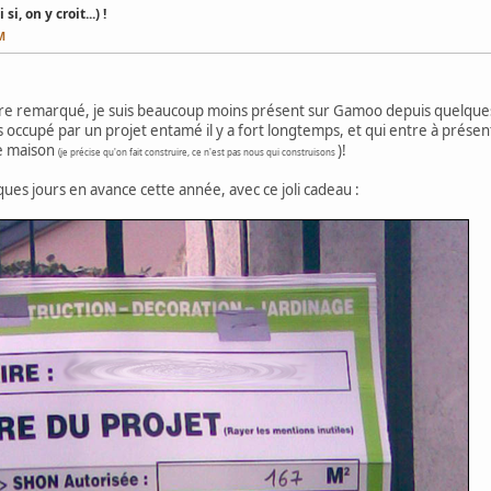
, on y croit...) !
M
re remarqué, je suis beaucoup moins présent sur Gamoo depuis quelques se
ès occupé par un projet entamé il y a fort longtemps, et qui entre à présen
re maison
)!
(je précise qu'on fait construire, ce n'est pas nous qui construisons
ues jours en avance cette année, avec ce joli cadeau :