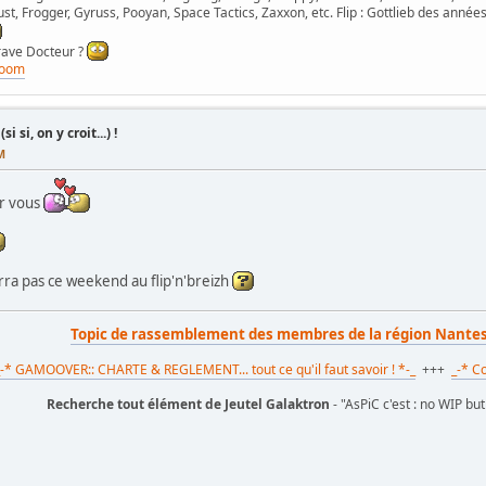
st, Frogger, Gyruss, Pooyan, Space Tactics, Zaxxon, etc. Flip : Gottlieb des années
grave Docteur ?
room
si, on y croit...) !
M
ur vous
rra pas ce weekend au flip'n'breizh
Topic de rassemblement des membres de la région Nant
_-* GAMOOVER:: CHARTE & REGLEMENT... tout ce qu'il faut savoir ! *-_
+++
_-* Co
Recherche tout élément de Jeutel Galaktron
- "AsPiC c'est : no WIP bu