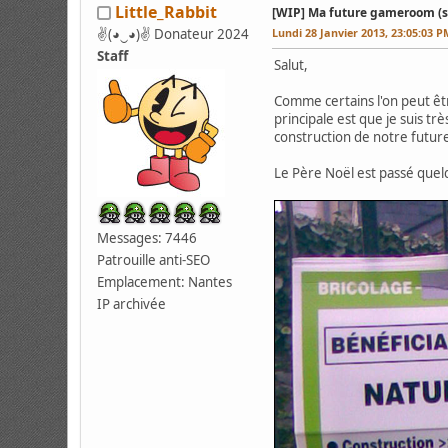
Little_Rabbit
[WIP] Ma future gameroom (si si
✌(◕‿◕)✌ Donateur 2024
Lundi 28 Janvier 2013, 23:05:03 P
Staff
Salut,
Comme certains l'on peut êt
principale est que je suis tr
construction de notre futu
Le Père Noël est passé quelq
Messages: 7446
Patrouille anti-SEO
Emplacement: Nantes
IP archivée