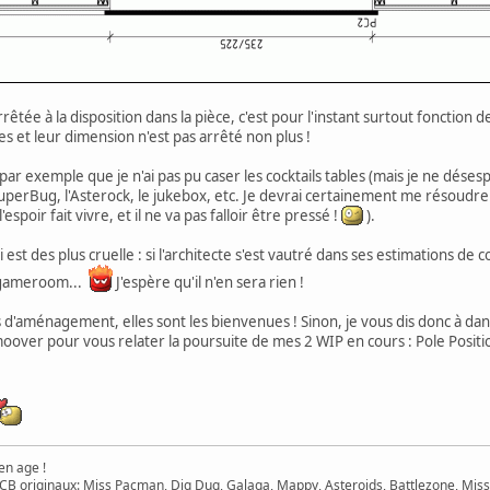
 arrêtée à la disposition dans la pièce, c'est pour l'instant surtout fonct
 et leur dimension n'est pas arrêté non plus !
ar exemple que je n'ai pas pu caser les cocktails tables (mais je ne désesp
a SuperBug, l'Asterock, le jukebox, etc. Je devrai certainement me résoudr
espoir fait vivre, et il ne va pas falloir être pressé !
).
 est des plus cruelle : si l'architecte s'est vautré dans ses estimations de
a gameroom...
J'espère qu'il n'en sera rien !
 d'aménagement, elles sont les bienvenues ! Sinon, je vous dis donc à dans
over pour vous relater la poursuite de mes 2 WIP en cours : Pole Positio
en age !
B originaux: Miss Pacman, Dig Dug, Galaga, Mappy, Asteroids, Battlezone, Miss