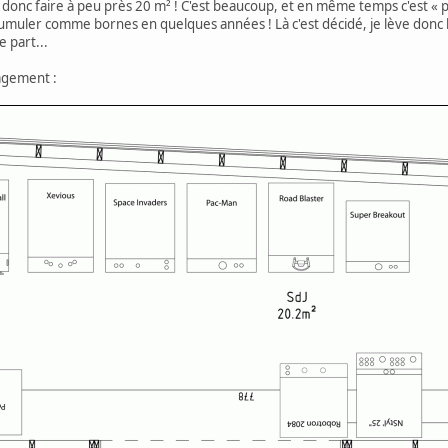
onc faire à peu près 20 m² ! C'est beaucoup, et en même temps c'est « pe
umuler comme bornes en quelques années ! Là c'est décidé, je lève donc le
 part...
agement :