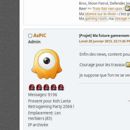
Bros, Moon Patrol, Defender, Jou
Beer =>
Trois fois rien quoi !
Ma
séance sur le divan
: c'est 
Ma
gaming room
, ma
storage 
AsPiC
[Projet] Ma future gameroom (si 
Lundi 28 Janvier 2013, 23:11:45 P
Admin
Enfin des news, content po
Courage pour les travaux
Je suppose que l'on ne se ve
Messages: 9196
Present pour Koh Lanta
Retrogaming Party 2069 !
Emplacement: Les
Herbiers (85)
IP archivée