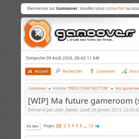
Bienvenue sur
Gamoover
. Veuillez vous
connecter
ou vo
Dimanche 09 Août 2026, 08:42:11 AM
Accueil
Rechercher
Connexion
Inscr
Gamoover
Forums "PRESS START BUTTON"
Vos gameroo
►
►
[WIP] Ma future gameroom (si s
Démarré par Little_Rabbit, Lundi 28 Janvier 2013, 23:05:
2
3
4
5
6
...
12
Pages
1
EN BAS