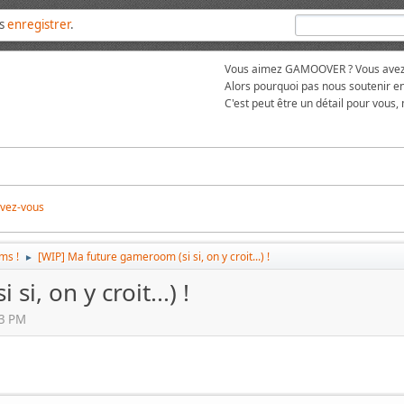
us
enregistrer
.
Vous aimez GAMOOVER ? Vous avez t
Alors pourquoi pas nous soutenir en
C'est peut être un détail pour vous,
ivez-vous
ms !
[WIP] Ma future gameroom (si si, on y croit...) !
►
i, on y croit...) !
03 PM