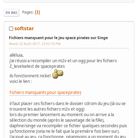
Pages
1
EN BAS
softstar
Fichiers manquant pour le jeu space pirates sur Singe
Mardi 22 Août 2017, 23:52:10 PM
alléluia,
j'ai réussi a recompiler un m2v et un ogg pour les fichiers
Z_levelselect de spacepirates
ils fonctionnent nickel
voici le lien :
Fichiers manquants pour spacepirates
il faut placer ces fichiers dans le dossier cdrom du jeu (là ou se
trouvent les autres fichiers m2v et ogg)
lors du premier lancement au moment ou on arrive a la
sélection du monde (après le sauvetage de la fille),
daphne/singe va recompiler ce fichier quelques secondes puis
ça fonctionne (cela ne le fait que la première fois bien sur).
J'ai joué au jeu, ça fonctionne, néanmoins a un moment du jeu