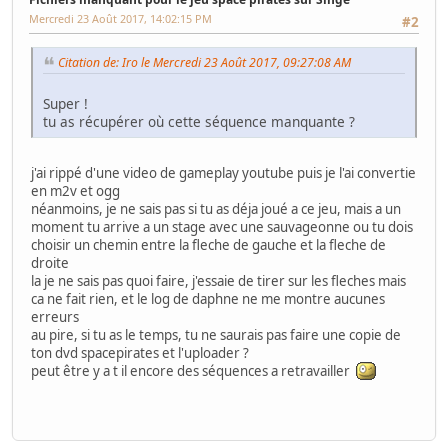
LES TUTOS DE GAMO
Mercredi 23 Août 2017, 14:02:15 PM
#2
Citation de: Iro le Mercredi 23 Août 2017, 09:27:08 AM
Super !
tu as récupérer où cette séquence manquante ?
j'ai rippé d'une video de gameplay youtube puis je l'ai convertie
en m2v et ogg
néanmoins, je ne sais pas si tu as déja joué a ce jeu, mais a un
moment tu arrive a un stage avec une sauvageonne ou tu dois
choisir un chemin entre la fleche de gauche et la fleche de
droite
la je ne sais pas quoi faire, j'essaie de tirer sur les fleches mais
ca ne fait rien, et le log de daphne ne me montre aucunes
erreurs
au pire, si tu as le temps, tu ne saurais pas faire une copie de
ton dvd spacepirates et l'uploader ?
peut être y a t il encore des séquences a retravailler