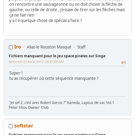
on rencontre une sauvageonne ou on doit choisir la flèche de
gauche, ou celle de droite , j'essaie de tirer sur les flèches mais
ça ne fait rien
y a t il quelque chose de spécial a faire ?
Iro
Alias le Rouston Masqué
Staff
Fichiers manquant pour le jeu space pirates sur Singe
Mercredi 23 Août 2017, 09:27:08 AM
#1
Super !
tu as récupérer où cette séquence manquante ?
"Jet set 2, c'est avec Robert Garcia ?"
Kaneda, Lapsus de sac Vol.1
Peter Shou Owner' Club
WIPs :
Naomi
-
SEGA Rally
-
AB Cop
-
Lethal Enforcers
-
COMPUMI
-
Terminator 2 - Space Invaders -
Artworks
pour
Boitiers K7 Naomi CF
-
softstar
Ma collec' de panels
Fichiers manquant pour le jeu space pirates sur Singe