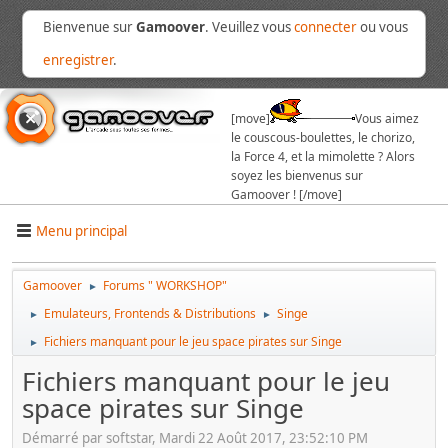
Bienvenue sur
Gamoover
. Veuillez vous
connecter
ou vous
enregistrer
.
[move]
Vous aimez
le couscous-boulettes, le chorizo,
la Force 4, et la mimolette ? Alors
soyez les bienvenus sur
Gamoover ! [/move]
Menu principal
Gamoover
Forums " WORKSHOP"
►
Emulateurs, Frontends & Distributions
Singe
►
►
Fichiers manquant pour le jeu space pirates sur Singe
►
Fichiers manquant pour le jeu
space pirates sur Singe
Démarré par softstar, Mardi 22 Août 2017, 23:52:10 PM