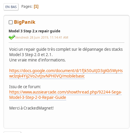
Pages
1
EN BAS
BigPanik
Model 3 Step 2.x repair guide
Vendredi 28 Juin 2019, 11:14:41 AM
Voici un repair guide très complet sur le dépannage des stacks
Model 3 Step 2.0 et 2.1.
Une vraie mine d'informations.
https://docs.google.com/document/d/1fJk50uXJD3gKb5WyHs
wclzqk4Yij2Vo2vtJsvNPH0VQ/mobilebasic
Issu de ce forum:
https://www.aussiearcade.com/showthread.php/92244-Sega-
Model-3-Step-2-0-Repair-Guide
Merci à CrackedMagnet!